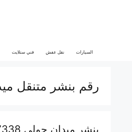
نتقل
لى
لمحتوى
السيارات
نقل عفش
فني ستلايت
رقم بنشر متنقل مي