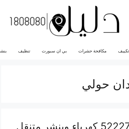
تكييف
مكافحة حشرات
بي ان سبورت
تنظيف
بنشر
دان حولي
بنشر ميدان حولي 52227338 كهرباء وبنشر متنقل