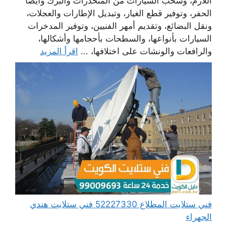
اللازم، وسحب السيارات من المنحدرات والبرك وأيضا
الحفر، وتوفير قطع الغيار، وتبديل الإطارات والعجلات،
ونقل البضائع، وتقديم أمهر الفنيين، وتوفير المدخرات
السيارات بأنواعها، والسطحات بأحجامها وأشكالها،
والرافعات والونشات على اختلافها، ...
اقرأ المزيد
فني ستلايت المطلاع 52227330 فني ستلايت هندي
الجهراء