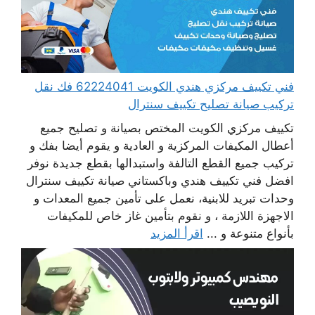
فني تكييف مركزي هندي الكويت 62224041 فك نقل
تركيب صيانة تصليح تكييف سنترال
تكييف مركزي الكويت المختص بصيانة و تصليح جميع
أعطال المكيفات المركزية و العادية و يقوم أيضا بفك و
تركيب جميع القطع التالفة واستبدالها بقطع جديدة نوفر
افضل فني تكييف هندي وباكستاني صيانة تكييف سنترال
وحدات تبريد للابنية، نعمل على تأمين جميع المعدات و
الاجهزة اللازمة ، و نقوم بتأمين غاز خاص للمكيفات
بأنواع متنوعة و ...
اقرأ المزيد