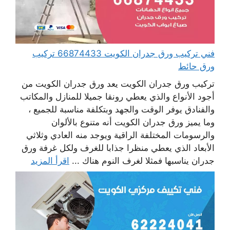
فني تركيب ورق جدران الكويت 66874433 تركيب
ورق حائط
تركيب ورق جدران الكويت يعد ورق جدران الكويت من
أجود الأنواع والذي يعطي رونقا جميلا للمنازل والمكاتب
والفنادق يوفر الوقت والجهد وبتكلفة مناسبة للجميع ،
وما يميز ورق جدران الكويت أنه متنوع بالألوان
والرسومات المختلفة الراقية ويوجد منه العادي وثلاثي
الأبعاد الذي يعطي منظرا جذابا للغرف ولكل غرفة ورق
جدران يناسبها فمثلا لغرف النوم هناك ...
اقرأ المزيد