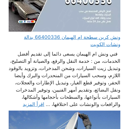
ونش كرين سطحة ام الهيمان 66400336 بدالة
ونشات الكويت
فني ونش ام الهيمان يسعى دائما إلى تقديم أفضل
الخدمات، من : خدمة النقل والرفع، والصيانة أو التصليح،
وتبديل زيت السيارات، وشحن المدخرات، وتزويد بالوقود
اللازم، وسحب السيارات من المنحدرات والبرك وأيضا
الحفر، وتوفير قطع الغيار، وتبديل الإطارات والعجلات،
ونقل البضائع، وتقديم أمهر الفنيين، وتوفير المدخرات
السيارات بأنواعها، والسطحات بأحجامها وأشكالها،
والرافعات والونشات على اختلافها، ...
اقرأ المزيد