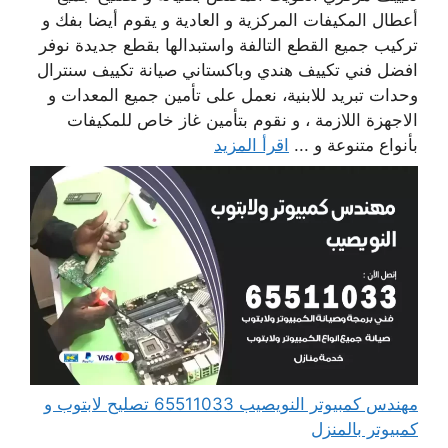
أعطال المكيفات المركزية و العادية و يقوم أيضا بفك و
تركيب جميع القطع التالفة واستبدالها بقطع جديدة نوفر
افضل فني تكييف هندي وباكستاني صيانة تكييف سنترال
وحدات تبريد للابنية، نعمل على تأمين جميع المعدات و
الاجهزة اللازمة ، و نقوم بتأمين غاز خاص للمكيفات
بأنواع متنوعة و ...
اقرأ المزيد
مهندس كمبيوتر النويصيب 65511033 تصليح لابتوب و
كمبيوتر بالمنزل