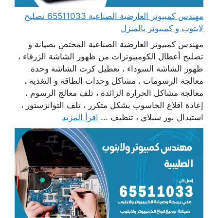
مهندس كمبيوتر العارضية الصناعية 65511033 تصليح
لابتوب و كمبيوتر بالمنزل
مهندس كمبيوتر العارضية الصناعية المختص بصيانة و
تصليح أعطال الكومبيوترات من ظهور الشاشة الزرقاء ،
ظهور الشاشة السوداء ، تعطيل كرت الشاشة وحدة
معالجة الرسومات ، مشاكل وحدات الطاقة و التغذية ،
معالجة مشاكل الحرارة الزائدة ، تلف معالج الرسوم ،
إعادة اقلاع الحاسوب بشكل متكرر ، تلف التوانزستور ،
استبدال بور سبلاي ، تنظيف ...
اقرأ المزيد