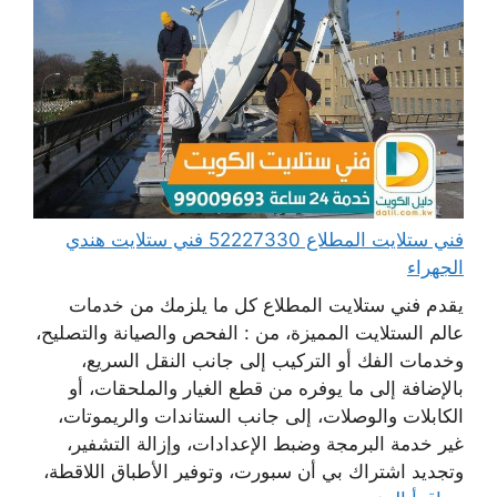
فني ستلايت المطلاع 52227330 فني ستلايت هندي
الجهراء
يقدم فني ستلايت المطلاع كل ما يلزمك من خدمات
عالم الستلايت المميزة، من : الفحص والصيانة والتصليح،
وخدمات الفك أو التركيب إلى جانب النقل السريع،
بالإضافة إلى ما يوفره من قطع الغيار والملحقات، أو
الكابلات والوصلات، إلى جانب الستاندات والريموتات،
غير خدمة البرمجة وضبط الإعدادات، وإزالة التشفير،
وتجديد اشتراك بي أن سبورت، وتوفير الأطباق اللاقطة،