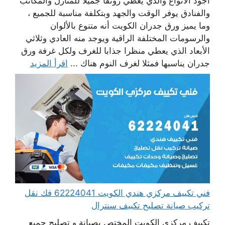
أجود الأنواع والذي يعطي رونقا جميلا للمنازل والمكاتب
والفنادق يوفر الوقت والجهد وبتكلفة مناسبة للجميع ،
وما يميز ورق جدران الكويت أنه متنوع بالألوان
والرسومات المختلفة الراقية ويوجد منه العادي وثلاثي
الأبعاد الذي يعطي منظرا جذابا للغرف ولكل غرفة ورق
جدران يناسبها فمثلا لغرف النوم هناك ...
اقرأ المزيد
فني تكييف مركزي هندي الكويت 62224041 فك نقل
تركيب صيانة تصليح تكييف سنترال
تكييف مركزي الكويت المختص بصيانة و تصليح جميع