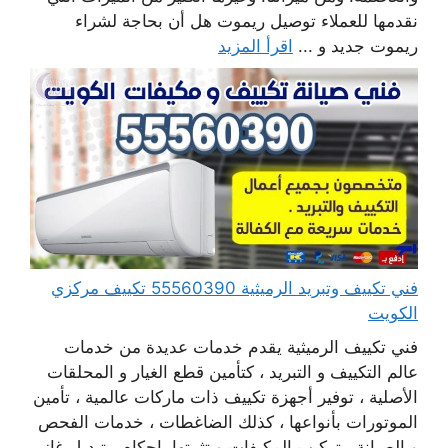
نقدمها للعملاء توصيل ريموت هل أن بحاجة لشراء
ريموت جديد و ...
اقرأ المزيد
فني تكييف وتبريد الرميثية 55560390 تكييف مركزي
الكويت
فني تكييف الرميثية يقدم خدمات عديدة من خدمات
عالم التكييف و التبريد ، كتأمين قطع الغيار و المحلقات
الأصلية ، توفير أجهزة تكييف ذات ماركات عالمية ، تأمين
الموتورات بأنواعها ، كذلك الضاغطات ، خدمات الفحص
و الصيانة ، تركيب المكيفات و تثبيتها بإحكام ، تبديل غاز