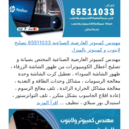
مهندس كمبيوتر العارضية الصناعية 65511033 تصليح
لابتوب و كمبيوتر بالمنزل
مهندس كمبيوتر العارضية الصناعية المختص بصيانة و
تصليح أعطال الكومبيوترات من ظهور الشاشة الزرقاء ،
ظهور الشاشة السوداء ، تعطيل كرت الشاشة وحدة
معالجة الرسومات ، مشاكل وحدات الطاقة و التغذية ،
معالجة مشاكل الحرارة الزائدة ، تلف معالج الرسوم ،
إعادة اقلاع الحاسوب بشكل متكرر ، تلف التوانزستور ،
استبدال بور سبلاي ، تنظيف ...
اقرأ المزيد