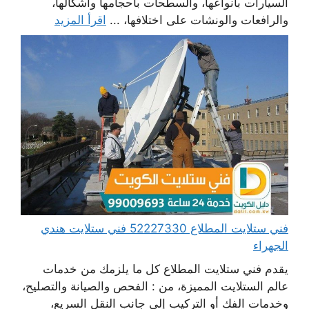
السيارات بأنواعها، والسطحات بأحجامها وأشكالها،
والرافعات والونشات على اختلافها، ...
اقرأ المزيد
فني ستلايت المطلاع 52227330 فني ستلايت هندي
الجهراء
يقدم فني ستلايت المطلاع كل ما يلزمك من خدمات
عالم الستلايت المميزة، من : الفحص والصيانة والتصليح،
وخدمات الفك أو التركيب إلى جانب النقل السريع،