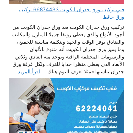
فني تركيب ورق جدران الكويت 66874433 تركيب
ورق حائط
تركيب ورق جدران الكويت يعد ورق جدران الكويت من
أجود الأنواع والذي يعطي رونقا جميلا للمنازل والمكاتب
والفنادق يوفر الوقت والجهد وبتكلفة مناسبة للجميع ،
وما يميز ورق جدران الكويت أنه متنوع بالألوان
والرسومات المختلفة الراقية ويوجد منه العادي وثلاثي
الأبعاد الذي يعطي منظرا جذابا للغرف ولكل غرفة ورق
جدران يناسبها فمثلا لغرف النوم هناك ...
اقرأ المزيد