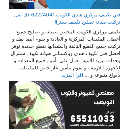
فني تكييف مركزي هندي الكويت 62224041 فك نقل
تركيب صيانة تصليح تكييف سنترال
تكييف مركزي الكويت المختص بصيانة و تصليح جميع
أعطال المكيفات المركزية و العادية و يقوم أيضا بفك و
تركيب جميع القطع التالفة واستبدالها بقطع جديدة نوفر
افضل فني تكييف هندي وباكستاني صيانة تكييف سنترال
وحدات تبريد للابنية، نعمل على تأمين جميع المعدات و
الاجهزة اللازمة ، و نقوم بتأمين غاز خاص للمكيفات
بأنواع متنوعة و ...
اقرأ المزيد