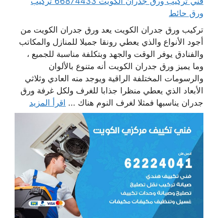
فني تركيب ورق جدران الكويت 66874433 تركيب
ورق حائط
تركيب ورق جدران الكويت يعد ورق جدران الكويت من
أجود الأنواع والذي يعطي رونقا جميلا للمنازل والمكاتب
والفنادق يوفر الوقت والجهد وبتكلفة مناسبة للجميع ،
وما يميز ورق جدران الكويت أنه متنوع بالألوان
والرسومات المختلفة الراقية ويوجد منه العادي وثلاثي
الأبعاد الذي يعطي منظرا جذابا للغرف ولكل غرفة ورق
جدران يناسبها فمثلا لغرف النوم هناك ...
اقرأ المزيد