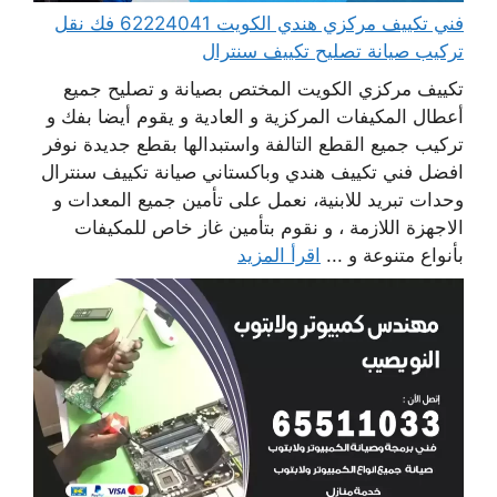
فني تكييف مركزي هندي الكويت 62224041 فك نقل
تركيب صيانة تصليح تكييف سنترال
تكييف مركزي الكويت المختص بصيانة و تصليح جميع
أعطال المكيفات المركزية و العادية و يقوم أيضا بفك و
تركيب جميع القطع التالفة واستبدالها بقطع جديدة نوفر
افضل فني تكييف هندي وباكستاني صيانة تكييف سنترال
وحدات تبريد للابنية، نعمل على تأمين جميع المعدات و
الاجهزة اللازمة ، و نقوم بتأمين غاز خاص للمكيفات
بأنواع متنوعة و ...
اقرأ المزيد