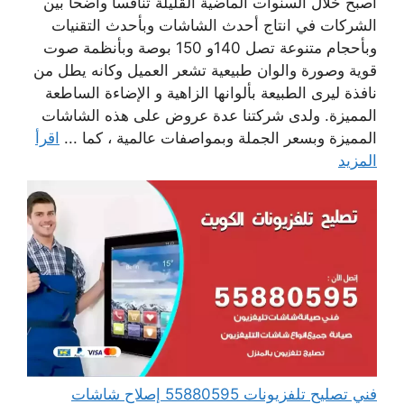
أصبح خلال السنوات الماضية القليلة تنافسا واضحا بين
الشركات في انتاج أحدث الشاشات وبأحدث التقنيات
وبأحجام متنوعة تصل 140و 150 بوصة وبأنظمة صوت
قوية وصورة والوان طبيعية تشعر العميل وكانه يطل من
نافذة ليرى الطبيعة بألوانها الزاهية و الإضاءة الساطعة
المميزة. ولدى شركتنا عدة عروض على هذه الشاشات
المميزة وبسعر الجملة وبمواصفات عالمية ، كما ...
اقرأ
المزيد
فني تصليح تلفزيونات 55880595 إصلاح شاشات