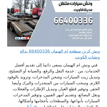
ونش كرين سطحة ام الهيمان 66400336 بدالة
ونشات الكويت
فني ونش ام الهيمان يسعى دائما إلى تقديم أفضل
الخدمات، من : خدمة النقل والرفع، والصيانة أو التصليح،
وتبديل زيت السيارات، وشحن المدخرات، وتزويد بالوقود
اللازم، وسحب السيارات من المنحدرات والبرك وأيضا
الحفر، وتوفير قطع الغيار، وتبديل الإطارات والعجلات،
ونقل البضائع، وتقديم أمهر الفنيين، وتوفير المدخرات
السيارات بأنواعها، والسطحات بأحجامها وأشكالها،
والرافعات والونشات على اختلافها، ...
اقرأ المزيد