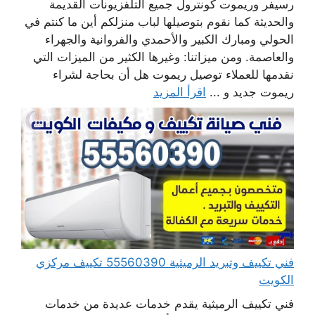
رسيفر وريموت كونترول جميع التلفزيونات القديمة
والحديثة كما نقوم بتوصيلها لباب منزلكم أين ما كنتم في
الحولي ومبارك الكبير والأحمدي والفروانية والجهراء
والعاصمة. ومن ميزاتنا: وغيرها الكثير من الميزات التي
نقدمها للعملاء توصيل ريموت هل أن بحاجة لشراء
ريموت جديد و ...
اقرأ المزيد
فني تكييف وتبريد الرميثية 55560390 تكييف مركزي
الكويت
فني تكييف الرميثية يقدم خدمات عديدة من خدمات