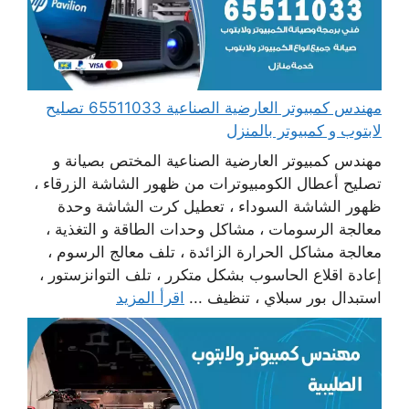
مهندس كمبيوتر العارضية الصناعية 65511033 تصليح
لابتوب و كمبيوتر بالمنزل
مهندس كمبيوتر العارضية الصناعية المختص بصيانة و
تصليح أعطال الكومبيوترات من ظهور الشاشة الزرقاء ،
ظهور الشاشة السوداء ، تعطيل كرت الشاشة وحدة
معالجة الرسومات ، مشاكل وحدات الطاقة و التغذية ،
معالجة مشاكل الحرارة الزائدة ، تلف معالج الرسوم ،
إعادة اقلاع الحاسوب بشكل متكرر ، تلف التوانزستور ،
استبدال بور سبلاي ، تنظيف ...
اقرأ المزيد