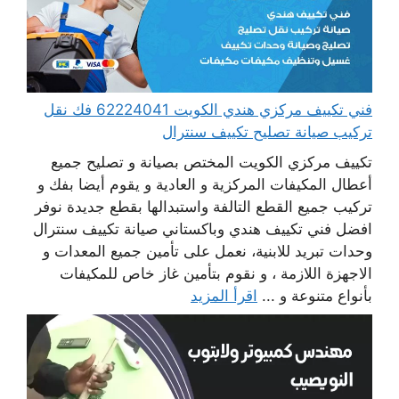
فني تكييف مركزي هندي الكويت 62224041 فك نقل
تركيب صيانة تصليح تكييف سنترال
تكييف مركزي الكويت المختص بصيانة و تصليح جميع
أعطال المكيفات المركزية و العادية و يقوم أيضا بفك و
تركيب جميع القطع التالفة واستبدالها بقطع جديدة نوفر
افضل فني تكييف هندي وباكستاني صيانة تكييف سنترال
وحدات تبريد للابنية، نعمل على تأمين جميع المعدات و
الاجهزة اللازمة ، و نقوم بتأمين غاز خاص للمكيفات
بأنواع متنوعة و ...
اقرأ المزيد