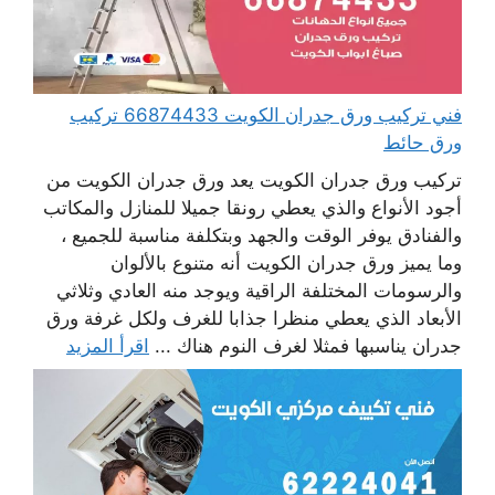
فني تركيب ورق جدران الكويت 66874433 تركيب
ورق حائط
تركيب ورق جدران الكويت يعد ورق جدران الكويت من
أجود الأنواع والذي يعطي رونقا جميلا للمنازل والمكاتب
والفنادق يوفر الوقت والجهد وبتكلفة مناسبة للجميع ،
وما يميز ورق جدران الكويت أنه متنوع بالألوان
والرسومات المختلفة الراقية ويوجد منه العادي وثلاثي
الأبعاد الذي يعطي منظرا جذابا للغرف ولكل غرفة ورق
جدران يناسبها فمثلا لغرف النوم هناك ...
اقرأ المزيد