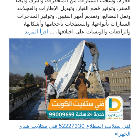
اللازم، وسحب السيارات من المنحدرات والبرك وأيضا
الحفر، وتوفير قطع الغيار، وتبديل الإطارات والعجلات،
ونقل البضائع، وتقديم أمهر الفنيين، وتوفير المدخرات
السيارات بأنواعها، والسطحات بأحجامها وأشكالها،
والرافعات والونشات على اختلافها، ...
اقرأ المزيد
فني ستلايت المطلاع 52227330 فني ستلايت هندي
الجهراء