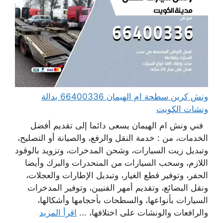
ونش كرين سطحة ام الهيمان 66400336 بدالة
ونشات الكويت
فني ونش ام الهيمان يسعى دائما إلى تقديم أفضل
الخدمات، من : خدمة النقل والرفع، والصيانة أو التصليح،
وتبديل زيت السيارات، وشحن المدخرات، وتزويد بالوقود
اللازم، وسحب السيارات من المنحدرات والبرك وأيضا
الحفر، وتوفير قطع الغيار، وتبديل الإطارات والعجلات،
ونقل البضائع، وتقديم أمهر الفنيين، وتوفير المدخرات
السيارات بأنواعها، والسطحات بأحجامها وأشكالها،
والرافعات والونشات على اختلافها، ...
اقرأ المزيد