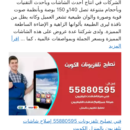
الشركات في انتاج أحدث الشاشات وبأحدث التقنيات
وبأحجام متنوعة تصل 140و 150 بوصة وبأنظمة صوت
قوية وصورة والوان طبيعية تشعر العميل وكانه يطل من
نافذة ليرى الطبيعة بألوانها الزاهية و الإضاءة الساطعة
المميزة. ولدى شركتنا عدة عروض على هذه الشاشات
المميزة وبسعر الجملة وبمواصفات عالمية ، كما ...
اقرأ
المزيد
فني تصليح تلفزيونات 55880595 إصلاح شاشات
تلفزيون بالمنزل الكويت