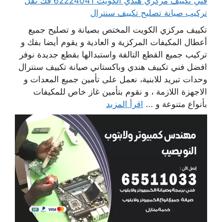
فني تكييف مركزي هندي الكويت 62224041 فك نقل
تركيب صيانة تصليح تكييف سنترال
تكييف مركزي الكويت المختص بصيانة و تصليح جميع
أعطال المكيفات المركزية و العادية و يقوم أيضا بفك و
تركيب جميع القطع التالفة واستبدالها بقطع جديدة نوفر
افضل فني تكييف هندي وباكستاني صيانة تكييف سنترال
وحدات تبريد للابنية، نعمل على تأمين جميع المعدات و
الاجهزة اللازمة ، و نقوم بتأمين غاز خاص للمكيفات
بأنواع متنوعة و ...
اقرأ المزيد