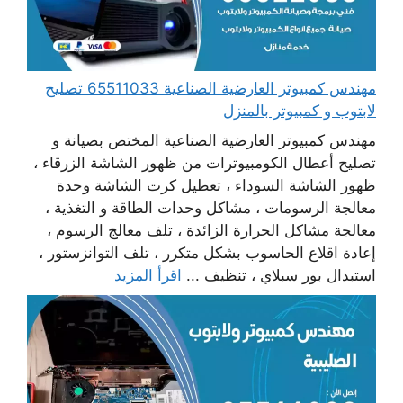
مهندس كمبيوتر العارضية الصناعية 65511033 تصليح
لابتوب و كمبيوتر بالمنزل
مهندس كمبيوتر العارضية الصناعية المختص بصيانة و
تصليح أعطال الكومبيوترات من ظهور الشاشة الزرقاء ،
ظهور الشاشة السوداء ، تعطيل كرت الشاشة وحدة
معالجة الرسومات ، مشاكل وحدات الطاقة و التغذية ،
معالجة مشاكل الحرارة الزائدة ، تلف معالج الرسوم ،
إعادة اقلاع الحاسوب بشكل متكرر ، تلف التوانزستور ،
استبدال بور سبلاي ، تنظيف ...
اقرأ المزيد