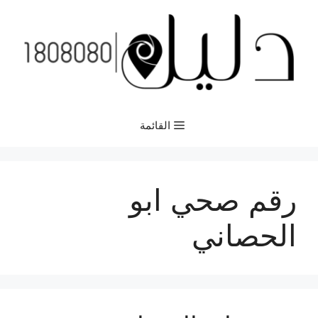
نتقل
لى
لمحتوى
القائمة
رقم صحي ابو
الحصاني