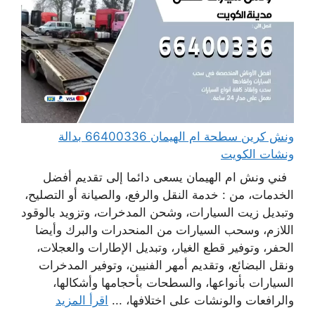
ونش كرين سطحة ام الهيمان 66400336 بدالة
ونشات الكويت
فني ونش ام الهيمان يسعى دائما إلى تقديم أفضل
الخدمات، من : خدمة النقل والرفع، والصيانة أو التصليح،
وتبديل زيت السيارات، وشحن المدخرات، وتزويد بالوقود
اللازم، وسحب السيارات من المنحدرات والبرك وأيضا
الحفر، وتوفير قطع الغيار، وتبديل الإطارات والعجلات،
ونقل البضائع، وتقديم أمهر الفنيين، وتوفير المدخرات
السيارات بأنواعها، والسطحات بأحجامها وأشكالها،
والرافعات والونشات على اختلافها، ...
اقرأ المزيد