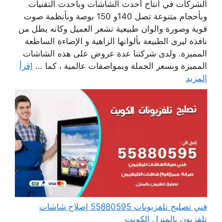
الشركات في انتاج أحدث الشاشات وبأحدث التقنيات
وبأحجام متنوعة تصل 140و 150 بوصة وبأنظمة صوت
قوية وصورة والوان طبيعية تشعر العميل وكانه يطل من
نافذة ليرى الطبيعة بألوانها الزاهية و الإضاءة الساطعة
المميزة. ولدى شركتنا عدة عروض على هذه الشاشات
المميزة وبسعر الجملة وبمواصفات عالمية ، كما ...
اقرأ
المزيد
فني تصليح تلفزيونات 55880595 إصلاح شاشات
تلفزيون بالمنزل الكويت