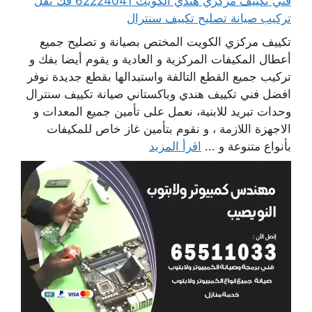
فني تكييف مركزي هندي الكويت 62224041 فك نقل
تركيب صيانة تصليح تكييف سنترال
تكييف مركزي الكويت المختص بصيانة و تصليح جميع
أعطال المكيفات المركزية و العادية و يقوم أيضا بفك و
تركيب جميع القطع التالفة واستبدالها بقطع جديدة نوفر
افضل فني تكييف هندي وباكستاني صيانة تكييف سنترال
وحدات تبريد للابنية، نعمل على تأمين جميع المعدات و
الاجهزة اللازمة ، و نقوم بتأمين غاز خاص للمكيفات
بأنواع متنوعة و ...
اقرأ المزيد