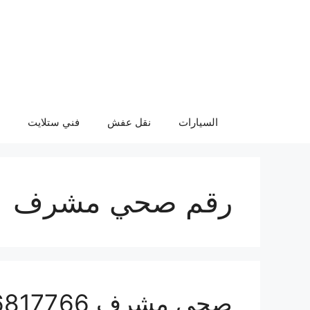
نتقل
لى
لمحتوى
السيارات
نقل عفش
فني ستلايت
رقم صحي مشرف