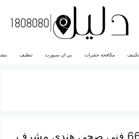
تكييف
مكافحة حشرات
بي ان سبورت
تنظيف
بنشر
صحي مشرف 66817766 فني صحي هندي مشرف