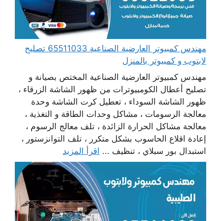
مهندس كمبيوتر العارضية الصناعية 65511033 تصليح
لابتوب و كمبيوتر بالمنزل
مهندس كمبيوتر العارضية الصناعية المختص بصيانة و
تصليح أعطال الكومبيوترات من ظهور الشاشة الزرقاء ،
ظهور الشاشة السوداء ، تعطيل كرت الشاشة وحدة
معالجة الرسومات ، مشاكل وحدات الطاقة و التغذية ،
معالجة مشاكل الحرارة الزائدة ، تلف معالج الرسوم ،
إعادة اقلاع الحاسوب بشكل متكرر ، تلف التوانزستور ،
استبدال بور سبلاي ، تنظيف ...
اقرأ المزيد