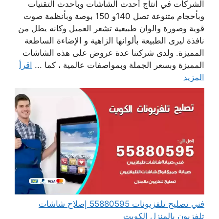
الشركات في انتاج أحدث الشاشات وبأحدث التقنيات
وبأحجام متنوعة تصل 140و 150 بوصة وبأنظمة صوت
قوية وصورة والوان طبيعية تشعر العميل وكانه يطل من
نافذة ليرى الطبيعة بألوانها الزاهية و الإضاءة الساطعة
المميزة. ولدى شركتنا عدة عروض على هذه الشاشات
المميزة وبسعر الجملة وبمواصفات عالمية ، كما ...
اقرأ
المزيد
فني تصليح تلفزيونات 55880595 إصلاح شاشات
تلفزيون بالمنزل الكويت