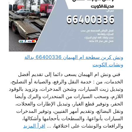
ونش كرين سطحة ام الهيمان 66400336 بدالة
ونشات الكويت
فني ونش ام الهيمان يسعى دائما إلى تقديم أفضل
الخدمات، من : خدمة النقل والرفع، والصيانة أو التصليح،
وتبديل زيت السيارات، وشحن المدخرات، وتزويد بالوقود
اللازم، وسحب السيارات من المنحدرات والبرك وأيضا
الحفر، وتوفير قطع الغيار، وتبديل الإطارات والعجلات،
ونقل البضائع، وتقديم أمهر الفنيين، وتوفير المدخرات
السيارات بأنواعها، والسطحات بأحجامها وأشكالها،
والرافعات والونشات على اختلافها، ...
اقرأ المزيد