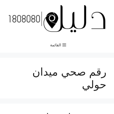
نتقل
لى
لمحتوى
القائمة
رقم صحي ميدان
حولي