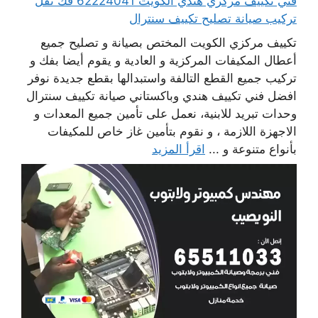
فني تكييف مركزي هندي الكويت 62224041 فك نقل
تركيب صيانة تصليح تكييف سنترال
تكييف مركزي الكويت المختص بصيانة و تصليح جميع
أعطال المكيفات المركزية و العادية و يقوم أيضا بفك و
تركيب جميع القطع التالفة واستبدالها بقطع جديدة نوفر
افضل فني تكييف هندي وباكستاني صيانة تكييف سنترال
وحدات تبريد للابنية، نعمل على تأمين جميع المعدات و
الاجهزة اللازمة ، و نقوم بتأمين غاز خاص للمكيفات
بأنواع متنوعة و ...
اقرأ المزيد