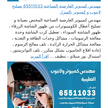
مهندس كمبيوتر العارضية الصناعية 65511033 تصليح
لابتوب و كمبيوتر بالمنزل
مهندس كمبيوتر العارضية الصناعية المختص بصيانة و
تصليح أعطال الكومبيوترات من ظهور الشاشة الزرقاء ،
ظهور الشاشة السوداء ، تعطيل كرت الشاشة وحدة
معالجة الرسومات ، مشاكل وحدات الطاقة و التغذية ،
معالجة مشاكل الحرارة الزائدة ، تلف معالج الرسوم ،
إعادة اقلاع الحاسوب بشكل متكرر ، تلف التوانزستور ،
استبدال بور سبلاي ، تنظيف ...
اقرأ المزيد