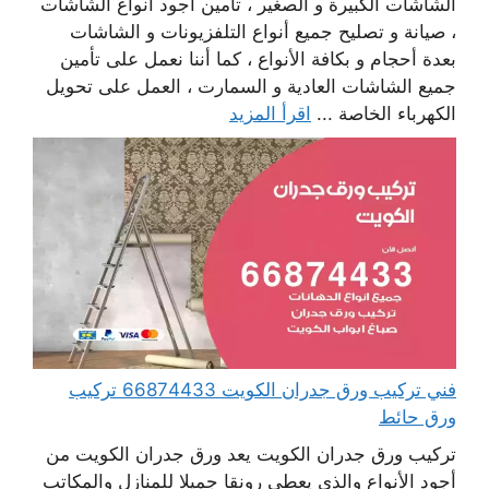
الشاشات الكبيرة و الصغير ، تأمين أجود أنواع الشاشات
، صيانة و تصليح جميع أنواع التلفزيونات و الشاشات
بعدة أحجام و بكافة الأنواع ، كما أننا نعمل على تأمين
جميع الشاشات العادية و السمارت ، العمل على تحويل
الكهرباء الخاصة ...
اقرأ المزيد
فني تركيب ورق جدران الكويت 66874433 تركيب
ورق حائط
تركيب ورق جدران الكويت يعد ورق جدران الكويت من
أجود الأنواع والذي يعطي رونقا جميلا للمنازل والمكاتب