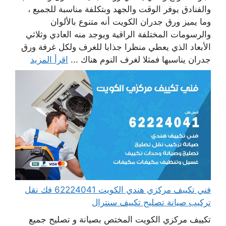
والفنادق يوفر الوقت والجهد وبتكلفة مناسبة للجميع ،
وما يميز ورق جدران الكويت أنه متنوع بالألوان
والرسومات المختلفة الراقية ويوجد منه العادي وثلاثي
الأبعاد الذي يعطي منظرا جذابا للغرف ولكل غرفة ورق
جدران يناسبها فمثلا لغرف النوم هناك ...
اقرأ المزيد
فني تكييف مركزي هندي الكويت 62224041 فك نقل
تركيب صيانة تصليح تكييف سنترال
تكييف مركزي الكويت المختص بصيانة و تصليح جميع