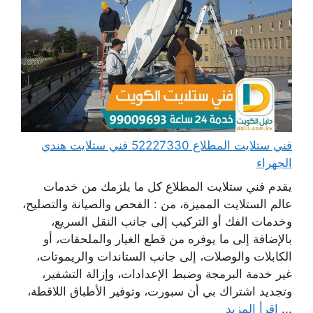
فني ستلايت المطلاع 52227330 فني ستلايت هندي
الجهراء
يقدم فني ستلايت المطلاع كل ما يلزمك من خدمات
عالم الستلايت المميزة، من : الفحص والصيانة والتصليح،
وخدمات الفك أو التركيب إلى جانب النقل السريع،
بالإضافة إلى ما يوفره من قطع الغيار والملحقات، أو
الكابلات والوصلات، إلى جانب الستاندات والريموتات،
غير خدمة البرمجة وضبط الإعدادات، وإزالة التشفير،
وتجديد اشتراك بي أن سبورت، وتوفير الأطباق اللاقطة،
...
اقرأ المزيد