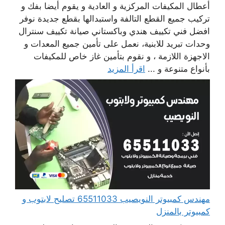
أعطال المكيفات المركزية و العادية و يقوم أيضا بفك و
تركيب جميع القطع التالفة واستبدالها بقطع جديدة نوفر
افضل فني تكييف هندي وباكستاني صيانة تكييف سنترال
وحدات تبريد للابنية، نعمل على تأمين جميع المعدات و
الاجهزة اللازمة ، و نقوم بتأمين غاز خاص للمكيفات
بأنواع متنوعة و ...
اقرأ المزيد
مهندس كمبيوتر النويصيب 65511033 تصليح لابتوب و
كمبيوتر بالمنزل