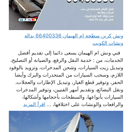
ونش كرين سطحة ام الهيمان 66400336 بدالة
ونشات الكويت
فني ونش ام الهيمان يسعى دائما إلى تقديم أفضل
الخدمات، من : خدمة النقل والرفع، والصيانة أو التصليح،
وتبديل زيت السيارات، وشحن المدخرات، وتزويد بالوقود
اللازم، وسحب السيارات من المنحدرات والبرك وأيضا
الحفر، وتوفير قطع الغيار، وتبديل الإطارات والعجلات،
ونقل البضائع، وتقديم أمهر الفنيين، وتوفير المدخرات
السيارات بأنواعها، والسطحات بأحجامها وأشكالها،
والرافعات والونشات على اختلافها، ...
اقرأ المزيد