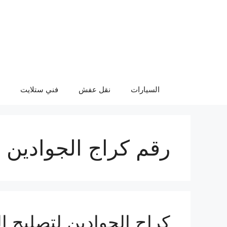
نتقل
لى
لمحتوى
السيارات
نقل عفش
فني ستلايت
رقم كراج الجوادين
كراج الجوادين لتصليح ا