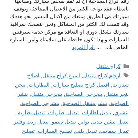
رقم كراج الصباحية ان لم تقم بفحص سيارتك وصيانتها
بانتظام فقد تواجه الكثير من الاعطال المفاجئه وتوقف
سيارتك في الطريق ومنعك من اكمال المسير نحو هدفك
وقد تتسب لك الكثير من المشاكل ونحن ننصحك بمراقبة
سيارتك بشكل دوري او التعاقد مع مركز خدمة سيرفس
للسيارات وبهذا تكون حافظة على سلامتك وامن السيارة
الخاص بك. …
اقرأ المزيد
التصنيفات
كراج متنقل
الوسوم
ارقام كراج متنقل
,
اسرع كراج متنقل
,
اصلاح
سيارات
,
افضل كراج تصليح سيارات
,
البطاريات
,
بنجر
,
بنجر متنقل
,
بنجرجي الصباحية
,
بنجرجي متنقل
,
بنشر
الصباحية
,
بنشر متنقل الصباحية
,
بنشرجي الصباحية
,
بنشري
,
تبديل اطارات
,
تبديل بطاريات
,
تبديل بطارية
,
تبديل بنشر
,
تبديل تواير
,
تبديل دينمو
,
تبديل زيت وفلتر
,
تبديل سفايف
,
تبديل يلف
,
تصليح السيارات
,
تصليح