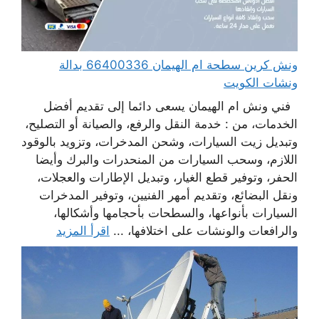
ونش كرين سطحة ام الهيمان 66400336 بدالة
ونشات الكويت
فني ونش ام الهيمان يسعى دائما إلى تقديم أفضل
الخدمات، من : خدمة النقل والرفع، والصيانة أو التصليح،
وتبديل زيت السيارات، وشحن المدخرات، وتزويد بالوقود
اللازم، وسحب السيارات من المنحدرات والبرك وأيضا
الحفر، وتوفير قطع الغيار، وتبديل الإطارات والعجلات،
ونقل البضائع، وتقديم أمهر الفنيين، وتوفير المدخرات
السيارات بأنواعها، والسطحات بأحجامها وأشكالها،
والرافعات والونشات على اختلافها، ...
اقرأ المزيد