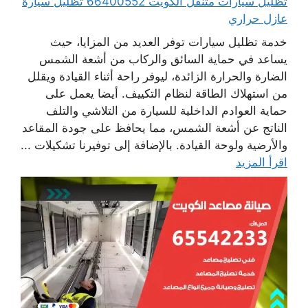
تظليل سيارات متنقل الكويت 66400552 تظليل سيارة
عازل حراري
خدمة تظليل سيارات توفر العديد من المزايا، حيث
يساعد في حماية السائق والركاب من أشعة الشمس
الضارة والحرارة الزائدة، ليوفر راحة أثناء القيادة ويقلل
من استهلاك الطاقة لنظام التكييف. أيضا يعمل على
حماية العوادم الداخلية للسيارة من التلاشي والتلف
الناتج عن أشعة الشمس، مما يحافظ على جودة المقاعد
والأرضية ولوحة القيادة. بالإضافة إلى توفيرنا تشكيلات ...
اقرأ المزيد