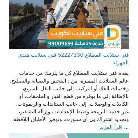
فني ستلايت المطلاع 52227330 فني ستلايت هندي
الجهراء
يقدم فني ستلايت المطلاع كل ما يلزمك من خدمات
عالم الستلايت المميزة، من : الفحص والصيانة والتصليح،
وخدمات الفك أو التركيب إلى جانب النقل السريع،
بالإضافة إلى ما يوفره من قطع الغيار والملحقات، أو
الكابلات والوصلات، إلى جانب الستاندات والريموتات،
غير خدمة البرمجة وضبط الإعدادات، وإزالة التشفير،
وتجديد اشتراك بي أن سبورت، وتوفير الأطباق اللاقطة،
...
اقرأ المزيد