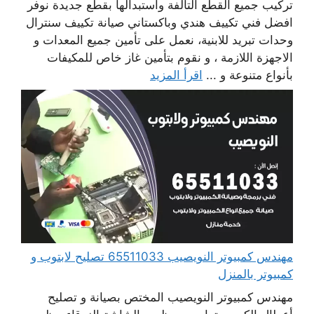
تركيب جميع القطع التالفة واستبدالها بقطع جديدة نوفر
افضل فني تكييف هندي وباكستاني صيانة تكييف سنترال
وحدات تبريد للابنية، نعمل على تأمين جميع المعدات و
الاجهزة اللازمة ، و نقوم بتأمين غاز خاص للمكيفات
بأنواع متنوعة و ...
اقرأ المزيد
مهندس كمبيوتر النويصيب 65511033 تصليح لابتوب و
كمبيوتر بالمنزل
مهندس كمبيوتر النويصيب المختص بصيانة و تصليح