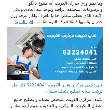
وما يميز ورق جدران الكويت أنه متنوع بالألوان
والرسومات المختلفة الراقية ويوجد منه العادي وثلاثي
الأبعاد الذي يعطي منظرا جذابا للغرف ولكل غرفة ورق
جدران يناسبها فمثلا لغرف النوم هناك ...
اقرأ المزيد
فني تكييف مركزي هندي الكويت 62224041 فك نقل
تركيب صيانة تصليح تكييف سنترال
تكييف مركزي الكويت المختص بصيانة و تصليح جميع
أعطال المكيفات المركزية و العادية و يقوم أيضا بفك و