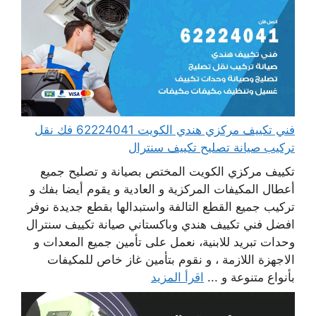
فني تكييف مركزي هندي الكويت 62224041 فك نقل
تركيب صيانة تصليح تكييف سنترال
تكييف مركزي الكويت المختص بصيانة و تصليح جميع
أعطال المكيفات المركزية و العادية و يقوم أيضا بفك و
تركيب جميع القطع التالفة واستبدالها بقطع جديدة نوفر
افضل فني تكييف هندي وباكستاني صيانة تكييف سنترال
وحدات تبريد للابنية، نعمل على تأمين جميع المعدات و
الاجهزة اللازمة ، و نقوم بتأمين غاز خاص للمكيفات
بأنواع متنوعة و ...
اقرأ المزيد