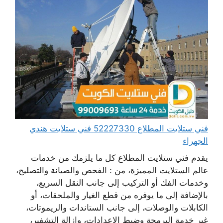
فني ستلايت المطلاع 52227330 فني ستلايت هندي
الجهراء
يقدم فني ستلايت المطلاع كل ما يلزمك من خدمات
عالم الستلايت المميزة، من : الفحص والصيانة والتصليح،
وخدمات الفك أو التركيب إلى جانب النقل السريع،
بالإضافة إلى ما يوفره من قطع الغيار والملحقات، أو
الكابلات والوصلات، إلى جانب الستاندات والريموتات،
غير خدمة البرمجة وضبط الإعدادات، وإزالة التشفير،