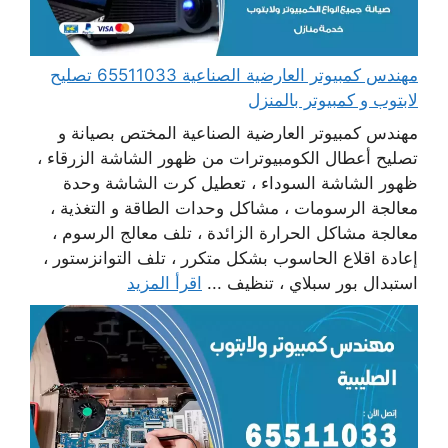
مهندس كمبيوتر العارضية الصناعية 65511033 تصليح
لابتوب و كمبيوتر بالمنزل
مهندس كمبيوتر العارضية الصناعية المختص بصيانة و
تصليح أعطال الكومبيوترات من ظهور الشاشة الزرقاء ،
ظهور الشاشة السوداء ، تعطيل كرت الشاشة وحدة
معالجة الرسومات ، مشاكل وحدات الطاقة و التغذية ،
معالجة مشاكل الحرارة الزائدة ، تلف معالج الرسوم ،
إعادة اقلاع الحاسوب بشكل متكرر ، تلف التوانزستور ،
استبدال بور سبلاي ، تنظيف ...
اقرأ المزيد