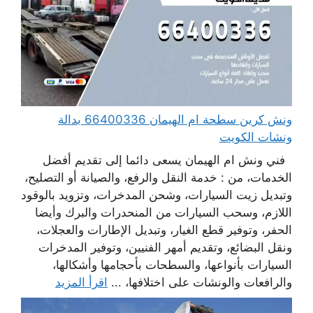
ونش كرين سطحة ام الهيمان 66400336 بدالة
ونشات الكويت
فني ونش ام الهيمان يسعى دائما إلى تقديم أفضل
الخدمات، من : خدمة النقل والرفع، والصيانة أو التصليح،
وتبديل زيت السيارات، وشحن المدخرات، وتزويد بالوقود
اللازم، وسحب السيارات من المنحدرات والبرك وأيضا
الحفر، وتوفير قطع الغيار، وتبديل الإطارات والعجلات،
ونقل البضائع، وتقديم أمهر الفنيين، وتوفير المدخرات
السيارات بأنواعها، والسطحات بأحجامها وأشكالها،
والرافعات والونشات على اختلافها، ...
اقرأ المزيد