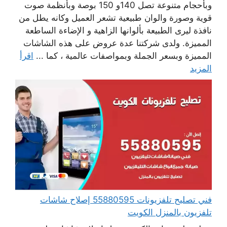
وبأحجام متنوعة تصل 140و 150 بوصة وبأنظمة صوت
قوية وصورة والوان طبيعية تشعر العميل وكانه يطل من
نافذة ليرى الطبيعة بألوانها الزاهية و الإضاءة الساطعة
المميزة. ولدى شركتنا عدة عروض على هذه الشاشات
المميزة وبسعر الجملة وبمواصفات عالمية ، كما ...
اقرأ
المزيد
فني تصليح تلفزيونات 55880595 إصلاح شاشات
تلفزيون بالمنزل الكويت