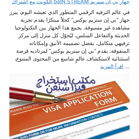
جهاز بي ان ستريم beIN STREAM الكويت مع اشتراك
في عالم الترفيه الرقمي المتطور الذي تعيشه اليوم، يبرز
جهاز “بي إن ستريم بوكس” كحلاً مبتكرًا يقدم تجربة
مشاهدة غير مسبوقة، يجمع هذا الجهاز بين التكنولوجيا
الحديثة والتفاعل السلس، ليُحوّل كل منزل إلى مركز
ترفيهي متكامل، بفضل تصميمه الأنيق وإمكاناته
المتفوقة، يقدم “بي إن ستريم بوكس” لمرتاديه فرصة
استثنائية لاستكشاف عالمٍ شاسع من المحتوى المتنوع،
...
اقرأ المزيد