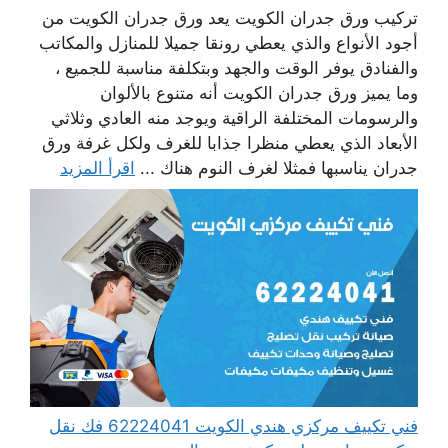
تركيب ورق جدران الكويت يعد ورق جدران الكويت من
أجود الأنواع والذي يعطي رونقا جميلا للمنازل والمكاتب
والفنادق يوفر الوقت والجهد وبتكلفة مناسبة للجميع ،
وما يميز ورق جدران الكويت أنه متنوع بالألوان
والرسومات المختلفة الراقية ويوجد منه العادي وثلاثي
الأبعاد الذي يعطي منظرا جذابا للغرف ولكل غرفة ورق
جدران يناسبها فمثلا لغرف النوم هناك ...
اقرأ المزيد
فني تكييف مركزي هندي الكويت 62224041 فك نقل