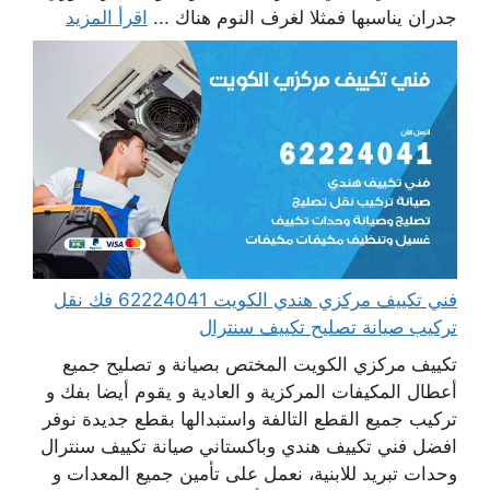
جدران يناسبها فمثلا لغرف النوم هناك ...
اقرأ المزيد
فني تكييف مركزي هندي الكويت 62224041 فك نقل
تركيب صيانة تصليح تكييف سنترال
تكييف مركزي الكويت المختص بصيانة و تصليح جميع
أعطال المكيفات المركزية و العادية و يقوم أيضا بفك و
تركيب جميع القطع التالفة واستبدالها بقطع جديدة نوفر
افضل فني تكييف هندي وباكستاني صيانة تكييف سنترال
وحدات تبريد للابنية، نعمل على تأمين جميع المعدات و