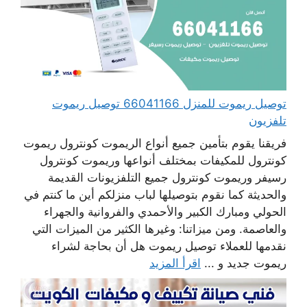
توصيل ريموت للمنزل 66041166 توصيل ريموت
تلفزيون
فريقنا يقوم بتأمين جميع أنواع الريموت كونترول ريموت
كونترول للمكيفات بمختلف أنواعها وريموت كونترول
رسيفر وريموت كونترول جميع التلفزيونات القديمة
والحديثة كما نقوم بتوصيلها لباب منزلكم أين ما كنتم في
الحولي ومبارك الكبير والأحمدي والفروانية والجهراء
والعاصمة. ومن ميزاتنا: وغيرها الكثير من الميزات التي
نقدمها للعملاء توصيل ريموت هل أن بحاجة لشراء
ريموت جديد و ...
اقرأ المزيد