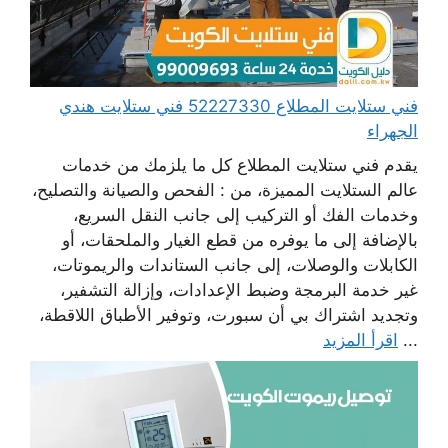
فني ستلايت المطلاع 52227330 فني ستلايت هندي
الجهراء
يقدم فني ستلايت المطلاع كل ما يلزمك من خدمات
عالم الستلايت المميزة، من : الفحص والصيانة والتصليح،
وخدمات الفك أو التركيب إلى جانب النقل السريع،
بالإضافة إلى ما يوفره من قطع الغيار والملحقات، أو
الكابلات والوصلات، إلى جانب الستاندات والريموتات،
غير خدمة البرمجة وضبط الإعدادات، وإزالة التشفير،
وتجديد اشتراك بي أن سبورت، وتوفير الأطباق اللاقطة،
...
اقرأ المزيد