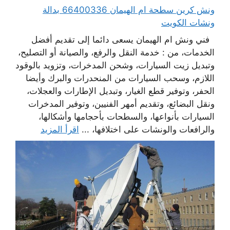
ونش كرين سطحة ام الهيمان 66400336 بدالة
ونشات الكويت
فني ونش ام الهيمان يسعى دائما إلى تقديم أفضل
الخدمات، من : خدمة النقل والرفع، والصيانة أو التصليح،
وتبديل زيت السيارات، وشحن المدخرات، وتزويد بالوقود
اللازم، وسحب السيارات من المنحدرات والبرك وأيضا
الحفر، وتوفير قطع الغيار، وتبديل الإطارات والعجلات،
ونقل البضائع، وتقديم أمهر الفنيين، وتوفير المدخرات
السيارات بأنواعها، والسطحات بأحجامها وأشكالها،
والرافعات والونشات على اختلافها، ...
اقرأ المزيد