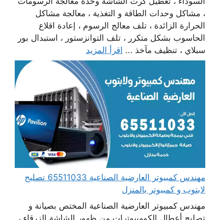
السوداء ، تعطيل كرت الشاشة وحدة معالجة الرسومات
، مشاكل وحدات الطاقة و التغذية ، معالجة مشاكل
الحرارة الزائدة ، تلف معالج الرسوم ، إعادة اقلاع
الحاسوب بشكل متكرر ، تلف التوانزستور ، استبدال بور
سبلاي ، تنظيف مآخذ ...
اقرأ المزيد
مهندس كمبيوتر العارضية الصناعية 65511033 تصليح
لابتوب و كمبيوتر بالمنزل
مهندس كمبيوتر العارضية الصناعية المختص بصيانة و
تصليح أعطال الكومبيوترات من ظهور الشاشة الزرقاء ،