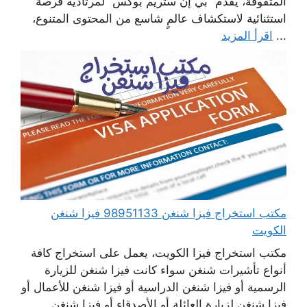
المتفوقة، يقدم “بي إن ستريم بوكس” لمرتاديه فرصة
استثنائية لاستكشاف عالمٍ شاسع من المحتوى المتنوع،
...
اقرأ المزيد
مكتب استخراج فيزا شنغن 98951133 فيزا شنغن
الكويت
مكتب استخراج فيزا الكويت، يعمل على استخراج كافة
أنواع تأشيرات شنغن سواء كانت فيزا شنغن للزيارة
الرسمية أو فيزا شنغن الدراسية أو فيزا شنغن للأعمال أو
فيزا شنغن لزيارة العائلة أو الأصدقاء أو فيزا شنغن