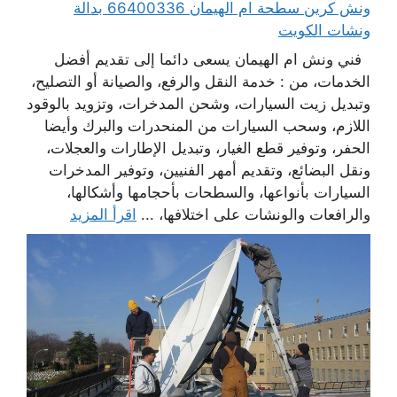
ونش كرين سطحة ام الهيمان 66400336 بدالة
ونشات الكويت
فني ونش ام الهيمان يسعى دائما إلى تقديم أفضل
الخدمات، من : خدمة النقل والرفع، والصيانة أو التصليح،
وتبديل زيت السيارات، وشحن المدخرات، وتزويد بالوقود
اللازم، وسحب السيارات من المنحدرات والبرك وأيضا
الحفر، وتوفير قطع الغيار، وتبديل الإطارات والعجلات،
ونقل البضائع، وتقديم أمهر الفنيين، وتوفير المدخرات
السيارات بأنواعها، والسطحات بأحجامها وأشكالها،
والرافعات والونشات على اختلافها، ...
اقرأ المزيد