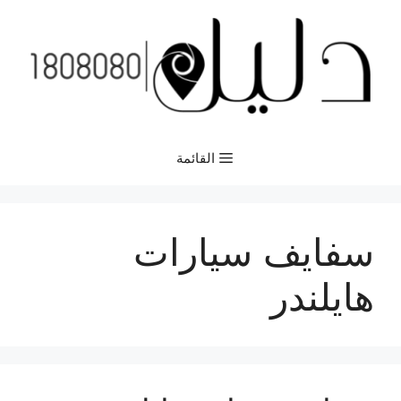
نتقل
لى
لمحتوى
القائمة
سفايف سيارات
هايلندر