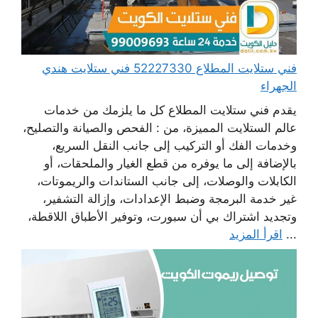
فني ستلايت المطلاع 52227330 فني ستلايت هندي
الجهراء
يقدم فني ستلايت المطلاع كل ما يلزمك من خدمات
عالم الستلايت المميزة، من : الفحص والصيانة والتصليح،
وخدمات الفك أو التركيب إلى جانب النقل السريع،
بالإضافة إلى ما يوفره من قطع الغيار والملحقات، أو
الكابلات والوصلات، إلى جانب الستاندات والريموتات،
غير خدمة البرمجة وضبط الإعدادات، وإزالة التشفير،
وتجديد اشتراك بي أن سبورت، وتوفير الأطباق اللاقطة،
...
اقرأ المزيد