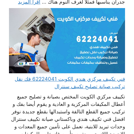
جدران يناسبها فمثلا لغرف النوم هناك ...
اقرأ المزيد
فني تكييف مركزي هندي الكويت 62224041 فك نقل
تركيب صيانة تصليح تكييف سنترال
تكييف مركزي الكويت المختص بصيانة و تصليح جميع
أعطال المكيفات المركزية و العادية و يقوم أيضا بفك و
تركيب جميع القطع التالفة واستبدالها بقطع جديدة نوفر
افضل فني تكييف هندي وباكستاني صيانة تكييف سنترال
وحدات تبريد للابنية، نعمل على تأمين جميع المعدات و
الاجهزة اللازمة ، و نقوم بتأمين غاز خاص للمكيفات