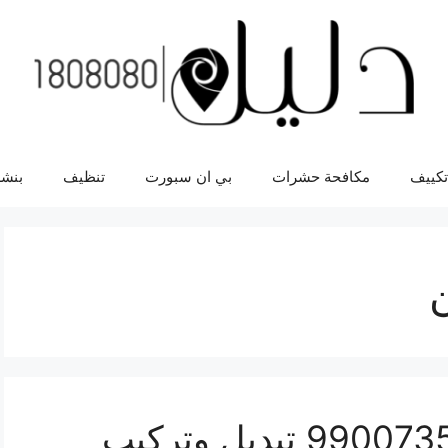
تكييف
مكافحة حشرات
بي ان سبورت
تنظيف
بنشر
سلف سيارة بترومين 99007355 تبديل وتركيب