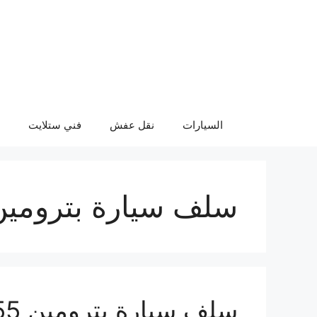
نتقل
لى
لمحتوى
السيارات
نقل عفش
فني ستلايت
سلف سيارة بترومين