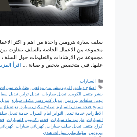
سلف سيارة بترومين واحدة من اهم و اكثر الاعمال
مجموعة من الاعمال الخاصة بالسلف تتفاوت بين ال
مجموعة من الارشادات والتعليمات حول السلف في
عليها. فني متخصص بغحص و صيانة …
اقرأ المزيد
التصنيفات
السيارات
الوسوم
اصلاح دينامو
,
اقرب بنشر من موقعي
,
بطاريات سيارات
بنشر متنقل الكويت
,
تبديل بطاريات
,
تبديل تواير
,
تبديل سفا
تبديل سلفات بترومين
,
تبديل كمبروسر مكيف سيارة
,
تبديل
تصليح فتحة سقف السيارة
,
تصليح مكيف سيارة
,
تعبئة غاز 
الاطارات
,
خدمة تبديل التواير امام المنزل
,
خدمة تبديل سلف
السيارات
,
طرمبة ماء سيارات
,
فحص كمبيوتر للسيارات
,
فحص
كراج متنقل تبديل سلف سيارات
,
كهربائي سيارات
,
كهربائي
بترومين
,
مكيكانيكي سيارات هندي