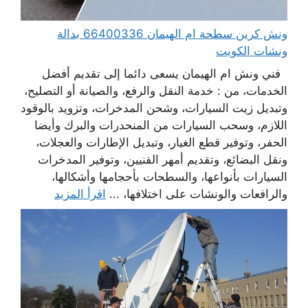
ونش كرين سطحة ام الهيمان 66400336 بدالة
ونشات الكويت
فني ونش ام الهيمان يسعى دائما إلى تقديم أفضل
الخدمات، من : خدمة النقل والرفع، والصيانة أو التصليح،
وتبديل زيت السيارات، وشحن المدخرات، وتزويد بالوقود
اللازم، وسحب السيارات من المنحدرات والبرك وأيضا
الحفر، وتوفير قطع الغيار، وتبديل الإطارات والعجلات،
ونقل البضائع، وتقديم أمهر الفنيين، وتوفير المدخرات
السيارات بأنواعها، والسطحات بأحجامها وأشكالها،
والرافعات والونشات على اختلافها، ...
اقرأ المزيد