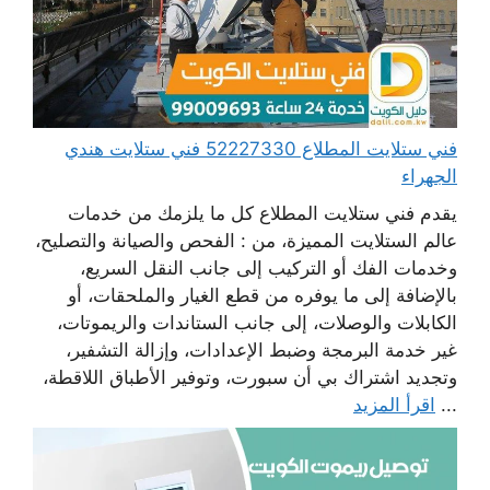
فني ستلايت المطلاع 52227330 فني ستلايت هندي
الجهراء
يقدم فني ستلايت المطلاع كل ما يلزمك من خدمات
عالم الستلايت المميزة، من : الفحص والصيانة والتصليح،
وخدمات الفك أو التركيب إلى جانب النقل السريع،
بالإضافة إلى ما يوفره من قطع الغيار والملحقات، أو
الكابلات والوصلات، إلى جانب الستاندات والريموتات،
غير خدمة البرمجة وضبط الإعدادات، وإزالة التشفير،
وتجديد اشتراك بي أن سبورت، وتوفير الأطباق اللاقطة،
...
اقرأ المزيد