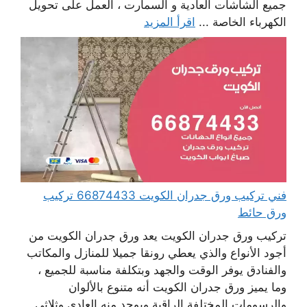
جميع الشاشات العادية و السمارت ، العمل على تحويل
الكهرباء الخاصة ...
اقرأ المزيد
فني تركيب ورق جدران الكويت 66874433 تركيب
ورق حائط
تركيب ورق جدران الكويت يعد ورق جدران الكويت من
أجود الأنواع والذي يعطي رونقا جميلا للمنازل والمكاتب
والفنادق يوفر الوقت والجهد وبتكلفة مناسبة للجميع ،
وما يميز ورق جدران الكويت أنه متنوع بالألوان
والرسومات المختلفة الراقية ويوجد منه العادي وثلاثي