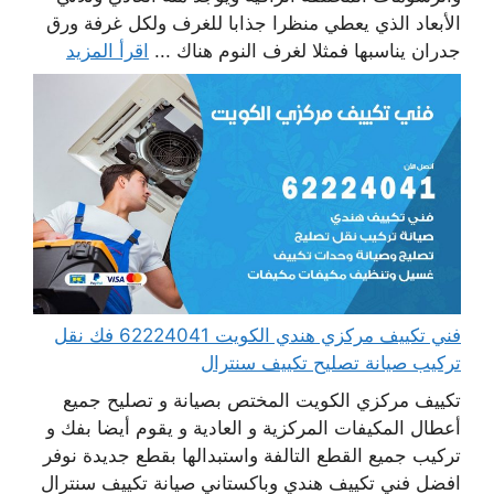
الأبعاد الذي يعطي منظرا جذابا للغرف ولكل غرفة ورق
جدران يناسبها فمثلا لغرف النوم هناك ...
اقرأ المزيد
فني تكييف مركزي هندي الكويت 62224041 فك نقل
تركيب صيانة تصليح تكييف سنترال
تكييف مركزي الكويت المختص بصيانة و تصليح جميع
أعطال المكيفات المركزية و العادية و يقوم أيضا بفك و
تركيب جميع القطع التالفة واستبدالها بقطع جديدة نوفر
افضل فني تكييف هندي وباكستاني صيانة تكييف سنترال