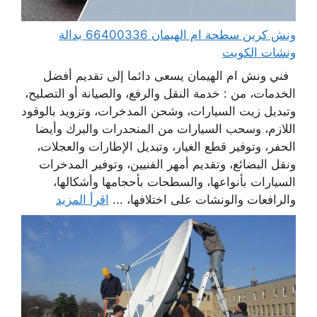
ونش كرين سطحة ام الهيمان 66400336 بدالة
ونشات الكويت
فني ونش ام الهيمان يسعى دائما إلى تقديم أفضل
الخدمات، من : خدمة النقل والرفع، والصيانة أو التصليح،
وتبديل زيت السيارات، وشحن المدخرات، وتزويد بالوقود
اللازم، وسحب السيارات من المنحدرات والبرك وأيضا
الحفر، وتوفير قطع الغيار، وتبديل الإطارات والعجلات،
ونقل البضائع، وتقديم أمهر الفنيين، وتوفير المدخرات
السيارات بأنواعها، والسطحات بأحجامها وأشكالها،
والرافعات والونشات على اختلافها، ...
اقرأ المزيد