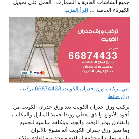
جميع الشاشات العادية و السمارت ، العمل على تحويل
الكهرباء الخاصة ...
اقرأ المزيد
فني تركيب ورق جدران الكويت 66874433 تركيب
ورق حائط
تركيب ورق جدران الكويت يعد ورق جدران الكويت من
أجود الأنواع والذي يعطي رونقا جميلا للمنازل والمكاتب
والفنادق يوفر الوقت والجهد وبتكلفة مناسبة للجميع ،
وما يميز ورق جدران الكويت أنه متنوع بالألوان
والرسومات المختلفة الراقية ويوجد منه العادي وثلاثي