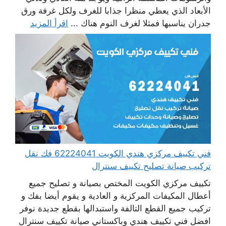
الأبعاد الذي يعطي منظرا جذابا للغرف ولكل غرفة ورق
جدران يناسبها فمثلا لغرف النوم هناك ...
اقرأ المزيد
فني تكييف مركزي هندي الكويت 62224041 فك نقل
تركيب صيانة تصليح تكييف سنترال
تكييف مركزي الكويت المختص بصيانة و تصليح جميع
أعطال المكيفات المركزية و العادية و يقوم أيضا بفك و
تركيب جميع القطع التالفة واستبدالها بقطع جديدة نوفر
افضل فني تكييف هندي وباكستاني صيانة تكييف سنترال