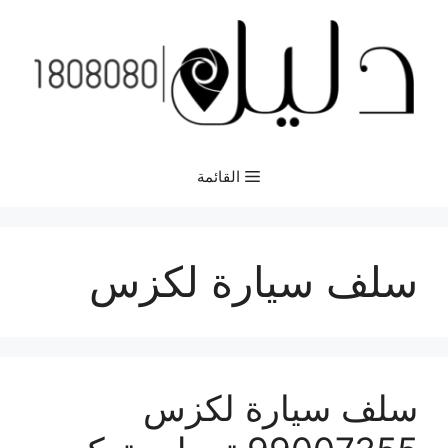
نتقل
لى
لمحتوى
القائمة
سلف سيارة لكزس
سلف سيارة لكزس