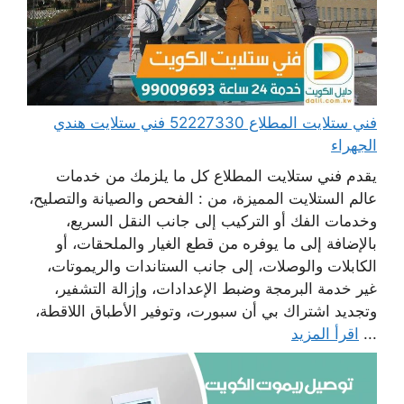
فني ستلايت المطلاع 52227330 فني ستلايت هندي
الجهراء
يقدم فني ستلايت المطلاع كل ما يلزمك من خدمات
عالم الستلايت المميزة، من : الفحص والصيانة والتصليح،
وخدمات الفك أو التركيب إلى جانب النقل السريع،
بالإضافة إلى ما يوفره من قطع الغيار والملحقات، أو
الكابلات والوصلات، إلى جانب الستاندات والريموتات،
غير خدمة البرمجة وضبط الإعدادات، وإزالة التشفير،
وتجديد اشتراك بي أن سبورت، وتوفير الأطباق اللاقطة،
...
اقرأ المزيد