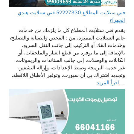
فني ستلايت المطلاع 52227330 فني ستلايت هندي
الجهراء
يقدم فني ستلايت المطلاع كل ما يلزمك من خدمات
عالم الستلايت المميزة، من : الفحص والصيانة والتصليح،
وخدمات الفك أو التركيب إلى جانب النقل السريع،
بالإضافة إلى ما يوفره من قطع الغيار والملحقات، أو
الكابلات والوصلات، إلى جانب الستاندات والريموتات،
غير خدمة البرمجة وضبط الإعدادات، وإزالة التشفير،
وتجديد اشتراك بي أن سبورت، وتوفير الأطباق اللاقطة،
...
اقرأ المزيد