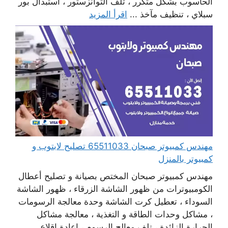
الحاسوب بشكل متكرر ، تلف التوانزستور ، استبدال بور
سبلاي ، تنظيف مآخذ ...
اقرأ المزيد
مهندس كمبيوتر صبحان 65511033 تصليح لابتوب و
كمبيوتر بالمنزل
مهندس كمبيوتر صبحان المختص بصيانة و تصليح أعطال
الكومبيوترات من ظهور الشاشة الزرقاء ، ظهور الشاشة
السوداء ، تعطيل كرت الشاشة وحدة معالجة الرسومات
، مشاكل وحدات الطاقة و التغذية ، معالجة مشاكل
الحرارة الزائدة ، تلف معالج الرسوم ، إعادة اقلاع