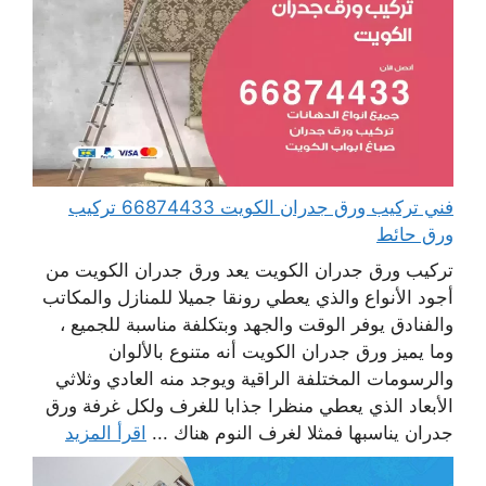
فني تركيب ورق جدران الكويت 66874433 تركيب
ورق حائط
تركيب ورق جدران الكويت يعد ورق جدران الكويت من
أجود الأنواع والذي يعطي رونقا جميلا للمنازل والمكاتب
والفنادق يوفر الوقت والجهد وبتكلفة مناسبة للجميع ،
وما يميز ورق جدران الكويت أنه متنوع بالألوان
والرسومات المختلفة الراقية ويوجد منه العادي وثلاثي
الأبعاد الذي يعطي منظرا جذابا للغرف ولكل غرفة ورق
جدران يناسبها فمثلا لغرف النوم هناك ...
اقرأ المزيد