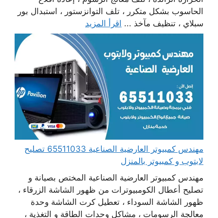
الحاسوب بشكل متكرر ، تلف التوانزستور ، استبدال بور
سبلاي ، تنظيف مآخذ ...
اقرأ المزيد
مهندس كمبيوتر العارضية الصناعية 65511033 تصليح
لابتوب و كمبيوتر بالمنزل
مهندس كمبيوتر العارضية الصناعية المختص بصيانة و
تصليح أعطال الكومبيوترات من ظهور الشاشة الزرقاء ،
ظهور الشاشة السوداء ، تعطيل كرت الشاشة وحدة
معالجة الرسومات ، مشاكل وحدات الطاقة و التغذية ،