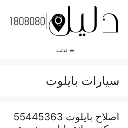
نتقل
لى
لمحتوى
القائمة
سيارات بايلوت
اصلاح بايلوت 55445363