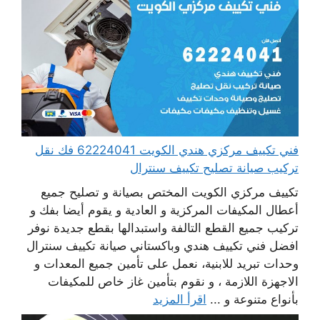
فني تكييف مركزي هندي الكويت 62224041 فك نقل
تركيب صيانة تصليح تكييف سنترال
تكييف مركزي الكويت المختص بصيانة و تصليح جميع
أعطال المكيفات المركزية و العادية و يقوم أيضا بفك و
تركيب جميع القطع التالفة واستبدالها بقطع جديدة نوفر
افضل فني تكييف هندي وباكستاني صيانة تكييف سنترال
وحدات تبريد للابنية، نعمل على تأمين جميع المعدات و
الاجهزة اللازمة ، و نقوم بتأمين غاز خاص للمكيفات
بأنواع متنوعة و ...
اقرأ المزيد