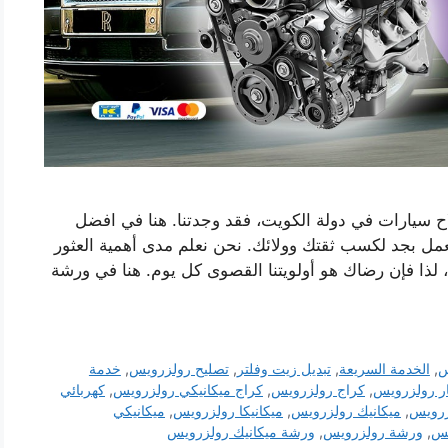
 سيارات في دولة الكويت، فقد وجدتنا. هنا في افضل
مل بجد لكسب ثقتك وولائك. نحن نعلم مدى أهمية العثور
لذا فإن رضاك ​​هو أولويتنا القصوى كل يوم. هنا في ورشة
س
,
الخدمة السريعة
,
تبديل زيت وفلتر
,
تصليح رولزرويس
,
خدمة
ر رولزرويس
,
كراج رولزرويس
,
كراج ميكانيكي رولزرويس
,
كهربائي
زرويس
,
ميكانيك رولزرويس
,
ميكانيكا رولزرويس
,
ميكانيكي
يس
,
ورشة رولزرويس
,
ورشة ميكانيك رولزرويس