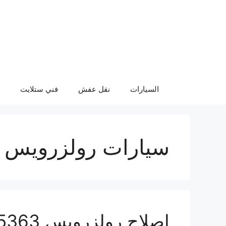
نتقل
لى
لمحتوى
السيارات
نقل عفش
فني ستلايت
سيارات رولزرويس