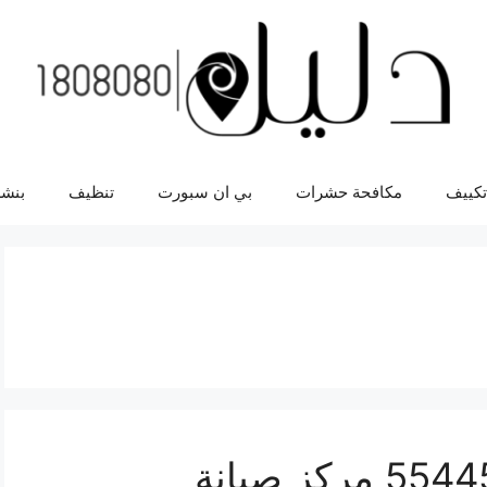
تكييف
مكافحة حشرات
بي ان سبورت
تنظيف
بنشر
اصلاح رولزرويس 55445363 مركز صيانة