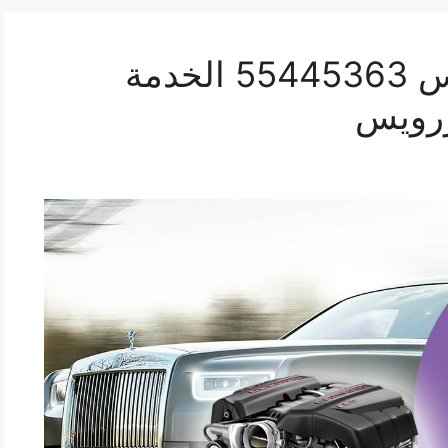
ورشة ميكانيك رولزرويس 55445363 الخدمة
زرويس