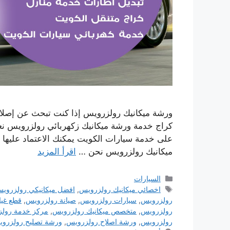
ورشة ميكانيك رولزرويس إذا كنت تبحث عن إصلاح
كراج خدمة ورشة ميكانيك زكهربائي رولزرويس نع
على خدمة سيارات الكويت يمكنك الاعتماد عليها ، 
ميكانيك رولزرويس نحن …
اقرأ المزيد
التصنيفات
السيارات
الوسوم
اخصائي ميكانيك رولزرويس
,
افضل ميكانيكي رولزروي
رولزرويس
,
سيارات رولزرويس
,
صيانة رولزرويس
,
قطع غيا
رولزرويس
,
متخصص ميكانيك رولزرويس
,
مركز خدمة رول
رولزرويس
,
ورشة اصلاح رولزرويس
,
ورشة تصليح رولزرو