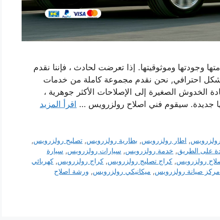
 وجودتها وموثوقيتها. إذا تعرضت لحادث ، فإننا نقدم
شكل احترافي, نحن نقدم مجموعة كاملة من خدمات
ة الخدوش الصغيرة إلى الإصلاحات الأكثر جوهرية ،
ا جديدة. سيقوم فني اصلاح رولزرويس …
اقرأ المزيد
رولزرويس
,
اطار رولزرويس
,
بطارية رولزرويس
,
تصليح رولزرويس
,
ة على الطريق
,
خدمة رولزرويس
,
سيارات رولزرويس
,
سيارة
لاح رولزرويس
,
كراج تصليج رولزرويس
,
كراج رولزرويس
,
كهربائي
مركز صيانة رولزرويس
,
ميكانيكي رولزرويس
,
ورشة اصلاح