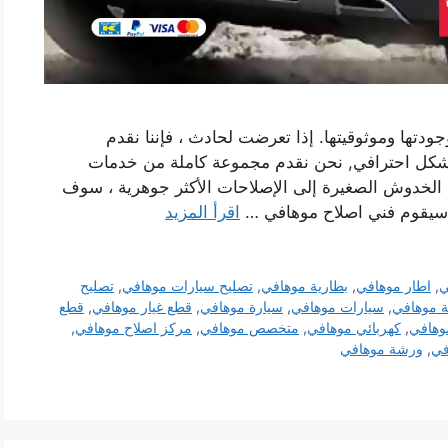
دتها وموثوقيتها. إذا تعرضت لحادث ، فإننا نقدم
شكل احترافي, نحن نقدم مجموعة كاملة من خدمات
 الخدوش الصغيرة إلى الإصلاحات الأكثر جوهرية ، سوف
. سيقوم فني اصلاح موهافي …
اقرأ المزيد
ي
,
اطار موهافي
,
بطارية موهافي
,
تصليح سيارات موهافي
,
تصليح
 موهافي
,
سيارات موهافي
,
سيارة موهافي
,
قطع غيار موهافي
,
قطع
وهافي
,
كهربائي موهافي
,
متخصص موهافي
,
مركز اصلاح موهافي
,
في
,
ورشة موهافي