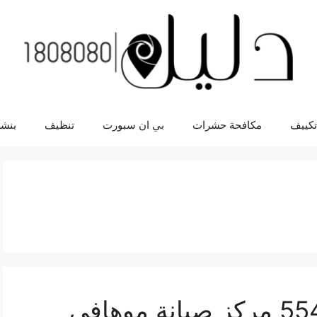
تكييف
مكافحة حشرات
بي ان سبورت
تنظيف
بنشر
اصلاح موهافي 55445363 مركز صيانة موهافي