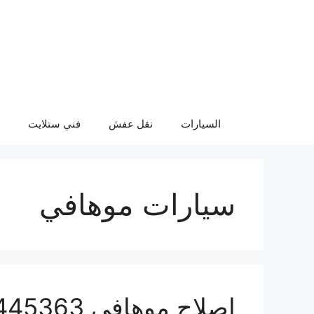
نتقل
لى
لمحتوى
السيارات
نقل عفش
فني ستلايت
سيارات موهافي