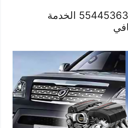
ورشة ميكانيك موهافي 55445363 الخدمة
افي