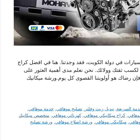
يارات في دولة الكويت، فقد وجدتنا. هنا في افضل كراج
لكسب ثقتك وولائك. نحن نعلم مدى أهمية العثور على
فإن رضاك ​​هو أولويتنا القصوى كل يوم.ورشة ميكانيك
دمة السريعة
,
تبديل زيت وفلتر
,
تصليح موهافي
,
خدمة موهافي
,
وهافي
,
كراج ميكانيكي موهافي
,
كهربائي موهافي
,
متخصص ميكانيك
وهافي
,
ميكانيكي موهافي
,
ورشة اصلاح موهافي
,
ورشة تصليح