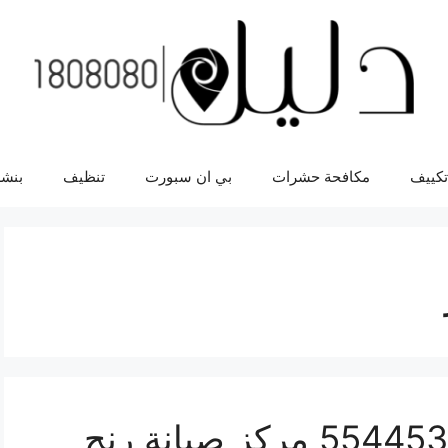
تكييف
مكافحة حشرات
بي ان سبورت
تنظيف
بنشر
اصلاح رنج لاند كروز 55445363 مركز صيانة رنج