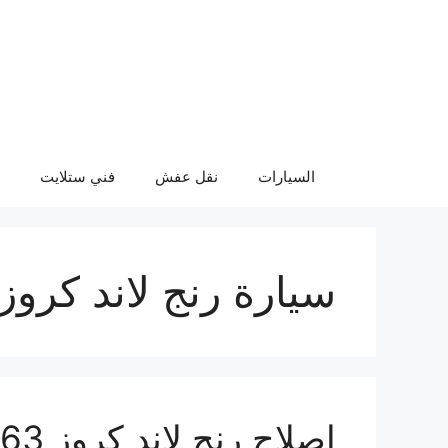
نتقل
لى
لمحتوى
السيارات
نقل عفش
فني ستلايت
سيارة رنج لاند كروز