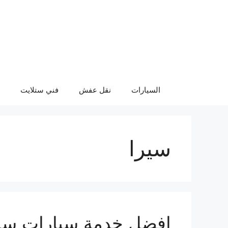
نتقل
لى
لمحتوى
السيارات
نقل عفش
فني ستلايت
سيرا