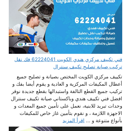
فني تكييف مركزي هندي الكويت 62224041 فك نقل
تركيب صيانة تصليح تكييف سنترال
تكييف مركزي الكويت المختص بصيانة و تصليح جميع
أعطال المكيفات المركزية و العادية و يقوم أيضا بفك و
تركيب جميع القطع التالفة واستبدالها بقطع جديدة نوفر
افضل فني تكييف هندي وباكستاني صيانة تكييف سنترال
وحدات تبريد للابنية، نعمل على تأمين جميع المعدات و
الاجهزة اللازمة ، و نقوم بتأمين غاز خاص للمكيفات
بأنواع متنوعة و ...
اقرأ المزيد