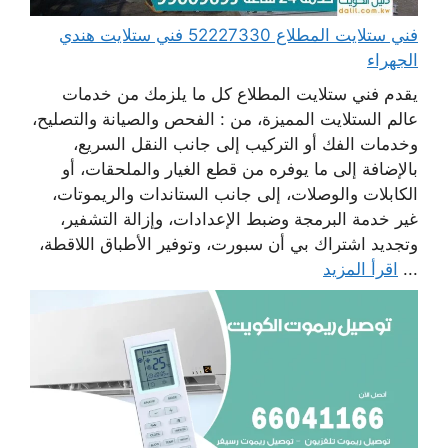
فني ستلايت المطلاع 52227330 فني ستلايت هندي
الجهراء
يقدم فني ستلايت المطلاع كل ما يلزمك من خدمات
عالم الستلايت المميزة، من : الفحص والصيانة والتصليح،
وخدمات الفك أو التركيب إلى جانب النقل السريع،
بالإضافة إلى ما يوفره من قطع الغيار والملحقات، أو
الكابلات والوصلات، إلى جانب الستاندات والريموتات،
غير خدمة البرمجة وضبط الإعدادات، وإزالة التشفير،
وتجديد اشتراك بي أن سبورت، وتوفير الأطباق اللاقطة،
...
اقرأ المزيد