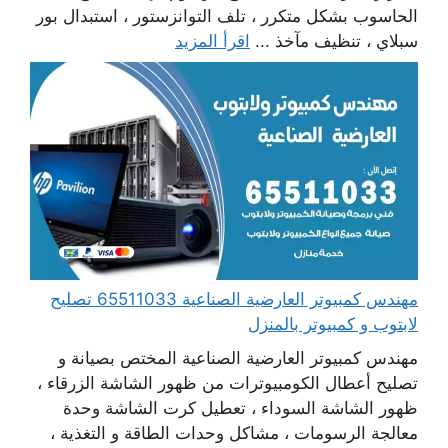
الحاسوب بشكل متكرر ، تلف التوانزستور ، استبدال بور
سبلاي ، تنظيف مآخذ ...
اقرأ المزيد
مهندس كمبيوتر العارضية الصناعية 65511033 تصليح
لابتوب و كمبيوتر بالمنزل
مهندس كمبيوتر العارضية الصناعية المختص بصيانة و
تصليح أعطال الكومبيوترات من ظهور الشاشة الزرقاء ،
ظهور الشاشة السوداء ، تعطيل كرت الشاشة وحدة
معالجة الرسومات ، مشاكل وحدات الطاقة و التغذية ،