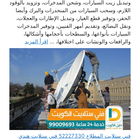
وتبديل زيت السيارات، وشحن المدخرات، وتزويد بالوقود
اللازم، وسحب السيارات من المنحدرات والبرك وأيضا
الحفر، وتوفير قطع الغيار، وتبديل الإطارات والعجلات،
ونقل البضائع، وتقديم أمهر الفنيين، وتوفير المدخرات
السيارات بأنواعها، والسطحات بأحجامها وأشكالها،
والرافعات والونشات على اختلافها، ...
اقرأ المزيد
فني ستلايت المطلاع 52227330 فني ستلايت هندي