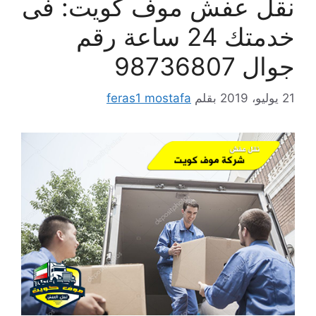
نقل عفش موف كويت: فى
خدمتك 24 ساعة رقم
جوال 98736807
21 يوليو، 2019
بقلم
feras1 mostafa