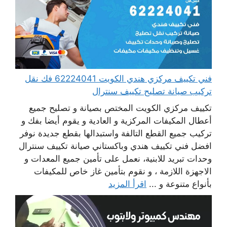
فني تكييف مركزي هندي الكويت 62224041 فك نقل
تركيب صيانة تصليح تكييف سنترال
تكييف مركزي الكويت المختص بصيانة و تصليح جميع
أعطال المكيفات المركزية و العادية و يقوم أيضا بفك و
تركيب جميع القطع التالفة واستبدالها بقطع جديدة نوفر
افضل فني تكييف هندي وباكستاني صيانة تكييف سنترال
وحدات تبريد للابنية، نعمل على تأمين جميع المعدات و
الاجهزة اللازمة ، و نقوم بتأمين غاز خاص للمكيفات
بأنواع متنوعة و ...
اقرأ المزيد