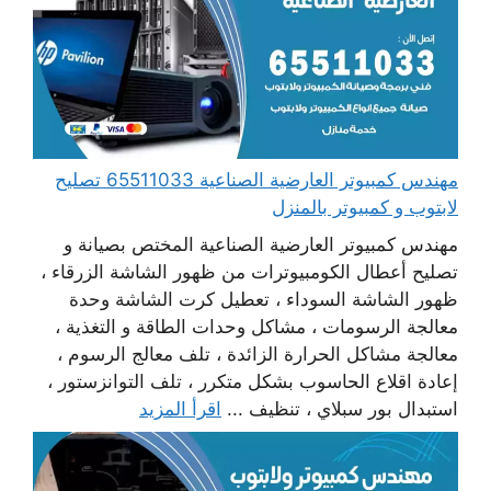
مهندس كمبيوتر العارضية الصناعية 65511033 تصليح
لابتوب و كمبيوتر بالمنزل
مهندس كمبيوتر العارضية الصناعية المختص بصيانة و
تصليح أعطال الكومبيوترات من ظهور الشاشة الزرقاء ،
ظهور الشاشة السوداء ، تعطيل كرت الشاشة وحدة
معالجة الرسومات ، مشاكل وحدات الطاقة و التغذية ،
معالجة مشاكل الحرارة الزائدة ، تلف معالج الرسوم ،
إعادة اقلاع الحاسوب بشكل متكرر ، تلف التوانزستور ،
استبدال بور سبلاي ، تنظيف ...
اقرأ المزيد