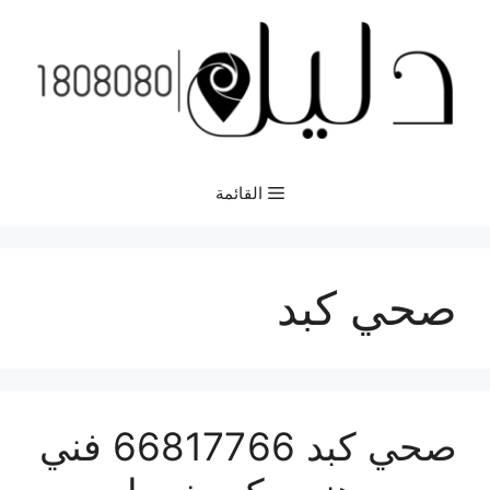
نتقل
لى
لمحتوى
القائمة
صحي كبد
صحي كبد 66817766 فني