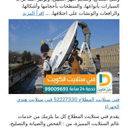
السيارات بأنواعها، والسطحات بأحجامها وأشكالها،
والرافعات والونشات على اختلافها، ...
اقرأ المزيد
فني ستلايت المطلاع 52227330 فني ستلايت هندي
الجهراء
يقدم فني ستلايت المطلاع كل ما يلزمك من خدمات
عالم الستلايت المميزة، من : الفحص والصيانة والتصليح،