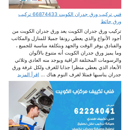
فني تركيب ورق جدران الكويت 66874433 تركيب
ورق حائط
تركيب ورق جدران الكويت يعد ورق جدران الكويت من
أجود الأنواع والذي يعطي رونقا جميلا للمنازل والمكاتب
والفنادق يوفر الوقت والجهد وبتكلفة مناسبة للجميع ،
وما يميز ورق جدران الكويت أنه متنوع بالألوان
والرسومات المختلفة الراقية ويوجد منه العادي وثلاثي
الأبعاد الذي يعطي منظرا جذابا للغرف ولكل غرفة ورق
جدران يناسبها فمثلا لغرف النوم هناك ...
اقرأ المزيد