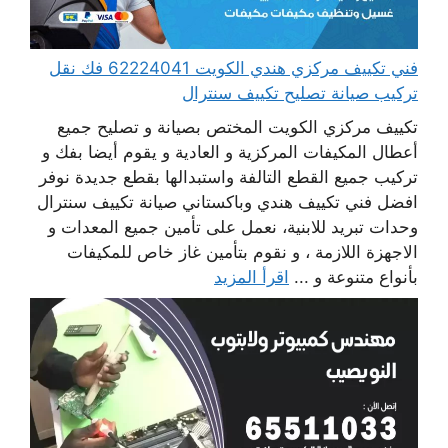
فني تكييف مركزي هندي الكويت 62224041 فك نقل
تركيب صيانة تصليح تكييف سنترال
تكييف مركزي الكويت المختص بصيانة و تصليح جميع
أعطال المكيفات المركزية و العادية و يقوم أيضا بفك و
تركيب جميع القطع التالفة واستبدالها بقطع جديدة نوفر
افضل فني تكييف هندي وباكستاني صيانة تكييف سنترال
وحدات تبريد للابنية، نعمل على تأمين جميع المعدات و
الاجهزة اللازمة ، و نقوم بتأمين غاز خاص للمكيفات
بأنواع متنوعة و ...
اقرأ المزيد