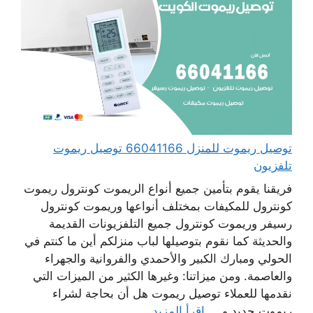
توصيل ريموت للمنزل 66041166 توصيل ريموت
تلفزيون
فريقنا يقوم بتأمين جميع أنواع الريموت كونترول ريموت
كونترول للمكيفات بمختلف أنواعها وريموت كونترول
رسيفر وريموت كونترول جميع التلفزيونات القديمة
والحديثة كما نقوم بتوصيلها لباب منزلكم أين ما كنتم في
الحولي ومبارك الكبير والأحمدي والفروانية والجهراء
والعاصمة. ومن ميزاتنا: وغيرها الكثير من الميزات التي
نقدمها للعملاء توصيل ريموت هل أن بحاجة لشراء
ريموت جديد و ...
اقرأ المزيد