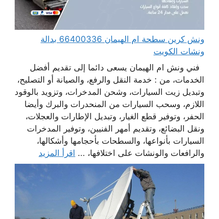
ونش كرين سطحة ام الهيمان 66400336 بدالة
ونشات الكويت
فني ونش ام الهيمان يسعى دائما إلى تقديم أفضل
الخدمات، من : خدمة النقل والرفع، والصيانة أو التصليح،
وتبديل زيت السيارات، وشحن المدخرات، وتزويد بالوقود
اللازم، وسحب السيارات من المنحدرات والبرك وأيضا
الحفر، وتوفير قطع الغيار، وتبديل الإطارات والعجلات،
ونقل البضائع، وتقديم أمهر الفنيين، وتوفير المدخرات
السيارات بأنواعها، والسطحات بأحجامها وأشكالها،
والرافعات والونشات على اختلافها، ...
اقرأ المزيد