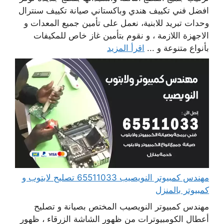
افضل فني تكييف هندي وباكستاني صيانة تكييف سنترال
وحدات تبريد للابنية، نعمل على تأمين جميع المعدات و
الاجهزة اللازمة ، و نقوم بتأمين غاز خاص للمكيفات
بأنواع متنوعة و ...
اقرأ المزيد
مهندس كمبيوتر النويصيب 65511033 تصليح لابتوب و
كمبيوتر بالمنزل
مهندس كمبيوتر النويصيب المختص بصيانة و تصليح
أعطال الكومبيوترات من ظهور الشاشة الزرقاء ، ظهور