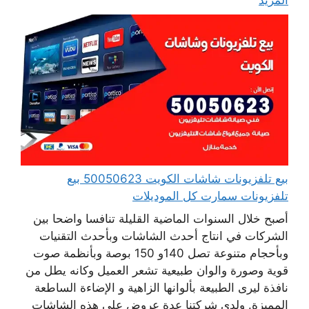
بيع تلفزيونات شاشات الكويت 50050623 بيع
تلفزيونات سمارت كل الموديلات
أصبح خلال السنوات الماضية القليلة تنافسا واضحا بين
الشركات في انتاج أحدث الشاشات وبأحدث التقنيات
وبأحجام متنوعة تصل 140و 150 بوصة وبأنظمة صوت
قوية وصورة والوان طبيعية تشعر العميل وكانه يطل من
نافذة ليرى الطبيعة بألوانها الزاهية و الإضاءة الساطعة
المميزة. ولدى شركتنا عدة عروض على هذه الشاشات