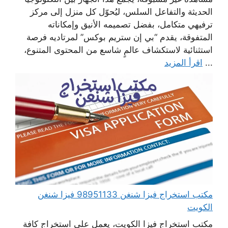
الحديثة والتفاعل السلس، ليُحوّل كل منزل إلى مركز
ترفيهي متكامل، بفضل تصميمه الأنيق وإمكاناته
المتفوقة، يقدم “بي إن ستريم بوكس” لمرتاديه فرصة
استثنائية لاستكشاف عالمٍ شاسع من المحتوى المتنوع،
...
اقرأ المزيد
مكتب استخراج فيزا شنغن 98951133 فيزا شنغن
الكويت
مكتب استخراج فيزا الكويت، يعمل على استخراج كافة