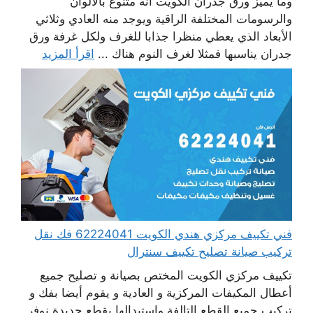
وما يميز ورق جدران الكويت أنه متنوع بالألوان
والرسومات المختلفة الراقية ويوجد منه العادي وثلاثي
الأبعاد الذي يعطي منظرا جذابا للغرف ولكل غرفة ورق
جدران يناسبها فمثلا لغرف النوم هناك ...
اقرأ المزيد
فني تكييف مركزي هندي الكويت 62224041 فك نقل
تركيب صيانة تصليح تكييف سنترال
تكييف مركزي الكويت المختص بصيانة و تصليح جميع
أعطال المكيفات المركزية و العادية و يقوم أيضا بفك و
تركيب جميع القطع التالفة واستبدالها بقطع جديدة نوفر