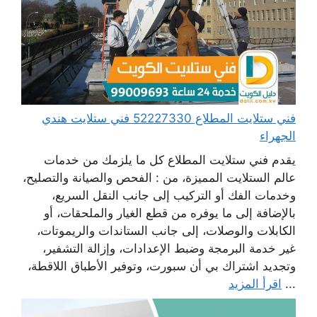
فني ستلايت المطلاع 52227330 فني ستلايت هندي
الجهراء
يقدم فني ستلايت المطلاع كل ما يلزمك من خدمات
عالم الستلايت المميزة، من : الفحص والصيانة والتصليح،
وخدمات الفك أو التركيب إلى جانب النقل السريع،
بالإضافة إلى ما يوفره من قطع الغيار والملحقات، أو
الكابلات والوصلات، إلى جانب الستاندات والريموتات،
غير خدمة البرمجة وضبط الإعدادات، وإزالة التشفير،
وتجديد اشتراك بي أن سبورت، وتوفير الأطباق اللاقطة،
...
اقرأ المزيد