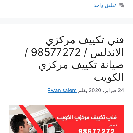
تعليق واحد
فني تكييف مركزي
الاندلس / 98577272 /
صيانة تكييف مركزي
الكويت
24 فبراير، 2020
بقلم
Rwan salem