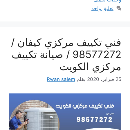
تعليق واحد
فني تكييف مركزي كيفان /
98577272 / صيانة تكييف
مركزي الكويت
25 فبراير، 2020
بقلم
Rwan salem