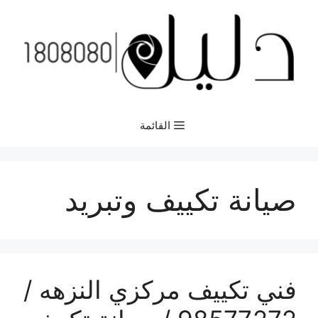
نتقل
لى
لمحتوى
القائمة
صيانة تكييف وتبريد
فني تكييف مركزي النزهه /