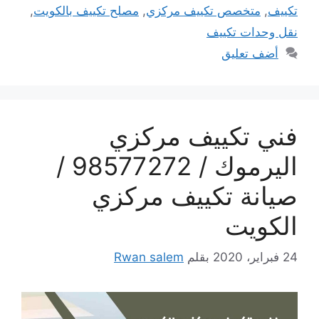
تكييف
,
متخصص تكييف مركزي
,
مصلح تكييف بالكويت
,
نقل وحدات تكييف
أضف تعليق
فني تكييف مركزي
اليرموك / 98577272 /
صيانة تكييف مركزي
الكويت
24 فبراير، 2020
بقلم
Rwan salem