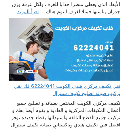
الأبعاد الذي يعطي منظرا جذابا للغرف ولكل غرفة ورق
جدران يناسبها فمثلا لغرف النوم هناك ...
اقرأ المزيد
فني تكييف مركزي هندي الكويت 62224041 فك نقل
تركيب صيانة تصليح تكييف سنترال
تكييف مركزي الكويت المختص بصيانة و تصليح جميع
أعطال المكيفات المركزية و العادية و يقوم أيضا بفك و
تركيب جميع القطع التالفة واستبدالها بقطع جديدة نوفر
افضل فني تكييف هندي وباكستاني صيانة تكييف سنترال