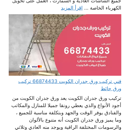
جميع الشاشات العادية و السمارت ، العمل على تحويل
الكهرباء الخاصة ...
اقرأ المزيد
فني تركيب ورق جدران الكويت 66874433 تركيب
ورق حائط
تركيب ورق جدران الكويت يعد ورق جدران الكويت من
أجود الأنواع والذي يعطي رونقا جميلا للمنازل والمكاتب
والفنادق يوفر الوقت والجهد وبتكلفة مناسبة للجميع ،
وما يميز ورق جدران الكويت أنه متنوع بالألوان
والرسومات المختلفة الراقية ويوجد منه العادي وثلاثي