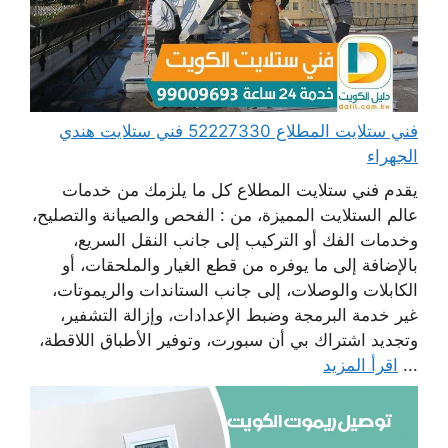
فني ستلايت المطلاع 52227330 فني ستلايت هندي
الجهراء
يقدم فني ستلايت المطلاع كل ما يلزمك من خدمات
عالم الستلايت المميزة، من : الفحص والصيانة والتصليح،
وخدمات الفك أو التركيب إلى جانب النقل السريع،
بالإضافة إلى ما يوفره من قطع الغيار والملحقات، أو
الكابلات والوصلات، إلى جانب الستاندات والريموتات،
غير خدمة البرمجة وضبط الإعدادات، وإزالة التشفير،
وتجديد اشتراك بي أن سبورت، وتوفير الأطباق اللاقطة،
...
اقرأ المزيد