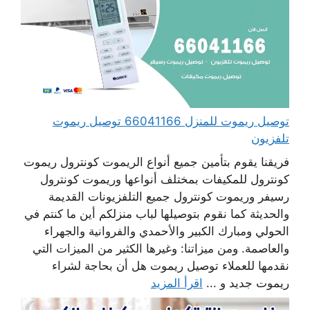
توصيل ريموت للمنزل 66041166 توصيل ريموت
تلفزيون
فريقنا يقوم بتأمين جميع أنواع الريموت كونترول ريموت
كونترول للمكيفات بمختلف أنواعها وريموت كونترول
رسيفر وريموت كونترول جميع التلفزيونات القديمة
والحديثة كما نقوم بتوصيلها لباب منزلكم أين ما كنتم في
الحولي ومبارك الكبير والأحمدي والفروانية والجهراء
والعاصمة. ومن ميزاتنا: وغيرها الكثير من الميزات التي
نقدمها للعملاء توصيل ريموت هل أن بحاجة لشراء
ريموت جديد و ...
اقرأ المزيد