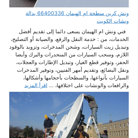
ونش كرين سطحة ام الهيمان 66400336 بدالة
ونشات الكويت
فني ونش ام الهيمان يسعى دائما إلى تقديم أفضل
الخدمات، من : خدمة النقل والرفع، والصيانة أو التصليح،
وتبديل زيت السيارات، وشحن المدخرات، وتزويد بالوقود
اللازم، وسحب السيارات من المنحدرات والبرك وأيضا
الحفر، وتوفير قطع الغيار، وتبديل الإطارات والعجلات،
ونقل البضائع، وتقديم أمهر الفنيين، وتوفير المدخرات
السيارات بأنواعها، والسطحات بأحجامها وأشكالها،
والرافعات والونشات على اختلافها، ...
اقرأ المزيد