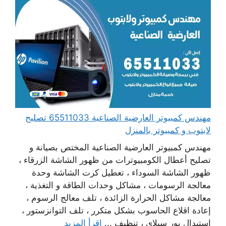
مهندس كمبيوتر العارضية الصناعية 65511033 تصليح
لابتوب و كمبيوتر بالمنزل
مهندس كمبيوتر العارضية الصناعية المختص بصيانة و
تصليح أعطال الكومبيوترات من ظهور الشاشة الزرقاء ،
ظهور الشاشة السوداء ، تعطيل كرت الشاشة وحدة
معالجة الرسومات ، مشاكل وحدات الطاقة و التغذية ،
معالجة مشاكل الحرارة الزائدة ، تلف معالج الرسوم ،
إعادة اقلاع الحاسوب بشكل متكرر ، تلف التوانزستور ،
استبدال بور سبلاي ، تنظيف ...
اقرأ المزيد