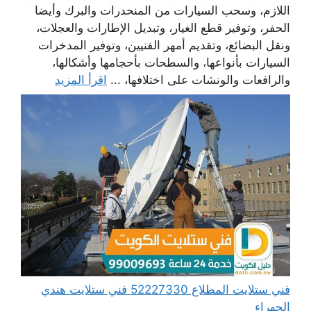
اللازم، وسحب السيارات من المنحدرات والبرك وأيضا
الحفر، وتوفير قطع الغيار، وتبديل الإطارات والعجلات،
ونقل البضائع، وتقديم أمهر الفنيين، وتوفير المدخرات
السيارات بأنواعها، والسطحات بأحجامها وأشكالها،
والرافعات والونشات على اختلافها، ...
اقرأ المزيد
فني ستلايت المطلاع 52227330 فني ستلايت هندي
الجهراء