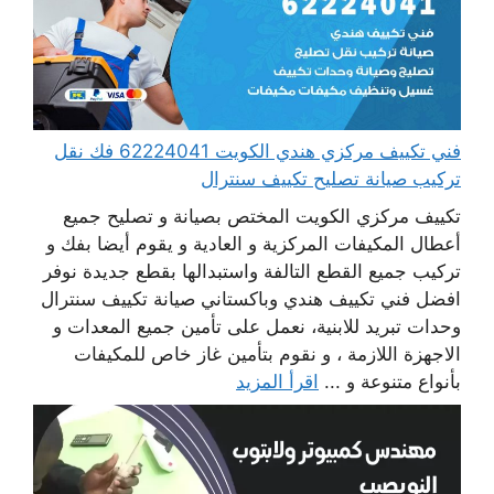
فني تكييف مركزي هندي الكويت 62224041 فك نقل
تركيب صيانة تصليح تكييف سنترال
تكييف مركزي الكويت المختص بصيانة و تصليح جميع
أعطال المكيفات المركزية و العادية و يقوم أيضا بفك و
تركيب جميع القطع التالفة واستبدالها بقطع جديدة نوفر
افضل فني تكييف هندي وباكستاني صيانة تكييف سنترال
وحدات تبريد للابنية، نعمل على تأمين جميع المعدات و
الاجهزة اللازمة ، و نقوم بتأمين غاز خاص للمكيفات
بأنواع متنوعة و ...
اقرأ المزيد