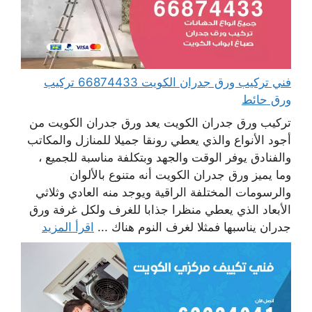
فني تركيب ورق جدران الكويت 66874433 تركيب
ورق حائط
تركيب ورق جدران الكويت يعد ورق جدران الكويت من
أجود الأنواع والذي يعطي رونقا جميلا للمنازل والمكاتب
والفنادق يوفر الوقت والجهد وبتكلفة مناسبة للجميع ،
وما يميز ورق جدران الكويت أنه متنوع بالألوان
والرسومات المختلفة الراقية ويوجد منه العادي وثلاثي
الأبعاد الذي يعطي منظرا جذابا للغرف ولكل غرفة ورق
جدران يناسبها فمثلا لغرف النوم هناك ...
اقرأ المزيد