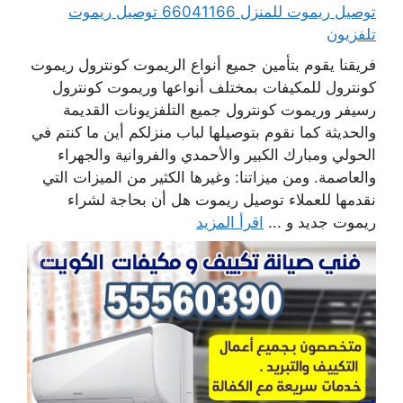
توصيل ريموت للمنزل 66041166 توصيل ريموت
تلفزيون
فريقنا يقوم بتأمين جميع أنواع الريموت كونترول ريموت
كونترول للمكيفات بمختلف أنواعها وريموت كونترول
رسيفر وريموت كونترول جميع التلفزيونات القديمة
والحديثة كما نقوم بتوصيلها لباب منزلكم أين ما كنتم في
الحولي ومبارك الكبير والأحمدي والفروانية والجهراء
والعاصمة. ومن ميزاتنا: وغيرها الكثير من الميزات التي
نقدمها للعملاء توصيل ريموت هل أن بحاجة لشراء
ريموت جديد و ...
اقرأ المزيد