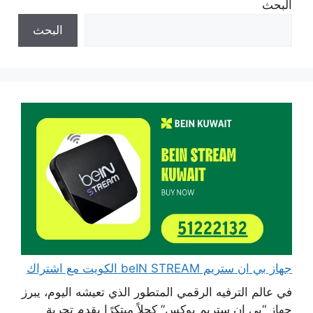
البحث
البحث
جهاز بي ان ستريم beIN STREAM الكويت مع اشتراك
في عالم الترفيه الرقمي المتطور الذي تعيشه اليوم، يبرز
جهاز “بي إن ستريم بوكس” كحلاً مبتكرًا يقدم تجربة