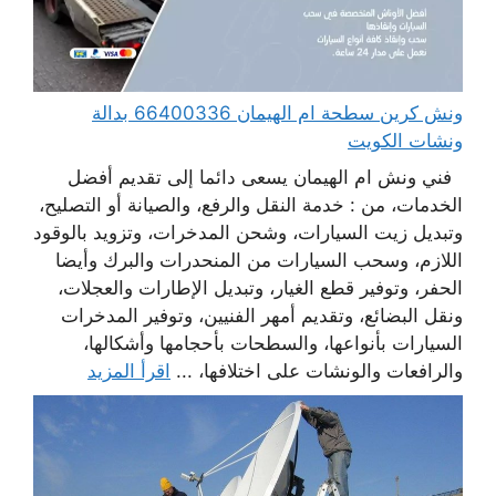
ونش كرين سطحة ام الهيمان 66400336 بدالة
ونشات الكويت
فني ونش ام الهيمان يسعى دائما إلى تقديم أفضل
الخدمات، من : خدمة النقل والرفع، والصيانة أو التصليح،
وتبديل زيت السيارات، وشحن المدخرات، وتزويد بالوقود
اللازم، وسحب السيارات من المنحدرات والبرك وأيضا
الحفر، وتوفير قطع الغيار، وتبديل الإطارات والعجلات،
ونقل البضائع، وتقديم أمهر الفنيين، وتوفير المدخرات
السيارات بأنواعها، والسطحات بأحجامها وأشكالها،
والرافعات والونشات على اختلافها، ...
اقرأ المزيد