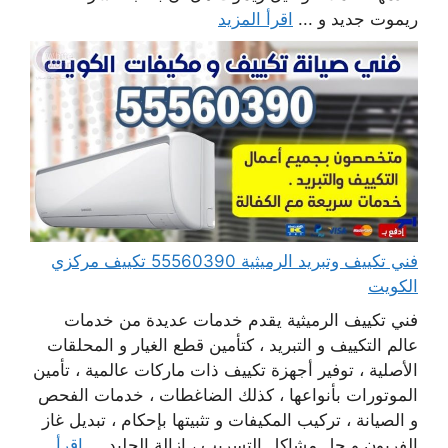
ريموت جديد و ...
اقرأ المزيد
فني تكييف وتبريد الرميثية 55560390 تكييف مركزي
الكويت
فني تكييف الرميثية يقدم خدمات عديدة من خدمات
عالم التكييف و التبريد ، كتأمين قطع الغيار و المحلقات
الأصلية ، توفير أجهزة تكييف ذات ماركات عالمية ، تأمين
الموتورات بأنواعها ، كذلك الضاغطات ، خدمات الفحص
و الصيانة ، تركيب المكيفات و تثبيتها بإحكام ، تبديل غاز
الفريون و حل مشاكل التسريب ، إزالة الجليد ...
اقرأ