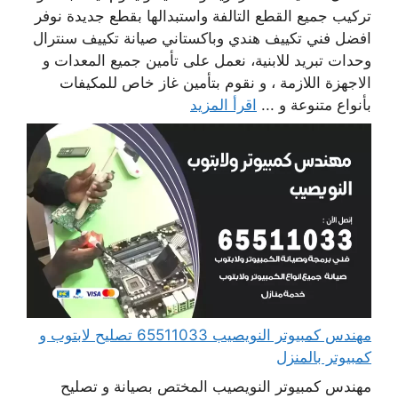
تركيب جميع القطع التالفة واستبدالها بقطع جديدة نوفر
افضل فني تكييف هندي وباكستاني صيانة تكييف سنترال
وحدات تبريد للابنية، نعمل على تأمين جميع المعدات و
الاجهزة اللازمة ، و نقوم بتأمين غاز خاص للمكيفات
بأنواع متنوعة و ...
اقرأ المزيد
مهندس كمبيوتر النويصيب 65511033 تصليح لابتوب و
كمبيوتر بالمنزل
مهندس كمبيوتر النويصيب المختص بصيانة و تصليح