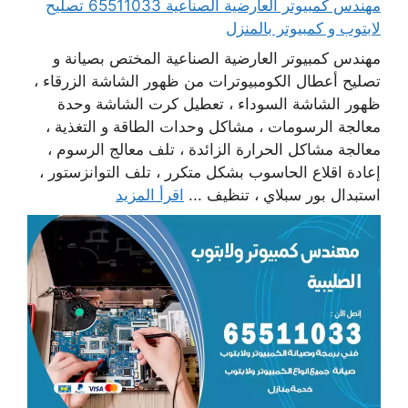
مهندس كمبيوتر العارضية الصناعية 65511033 تصليح
لابتوب و كمبيوتر بالمنزل
مهندس كمبيوتر العارضية الصناعية المختص بصيانة و
تصليح أعطال الكومبيوترات من ظهور الشاشة الزرقاء ،
ظهور الشاشة السوداء ، تعطيل كرت الشاشة وحدة
معالجة الرسومات ، مشاكل وحدات الطاقة و التغذية ،
معالجة مشاكل الحرارة الزائدة ، تلف معالج الرسوم ،
إعادة اقلاع الحاسوب بشكل متكرر ، تلف التوانزستور ،
استبدال بور سبلاي ، تنظيف ...
اقرأ المزيد