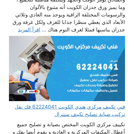
وما يميز ورق جدران الكويت أنه متنوع بالألوان
والرسومات المختلفة الراقية ويوجد منه العادي وثلاثي
الأبعاد الذي يعطي منظرا جذابا للغرف ولكل غرفة ورق
جدران يناسبها فمثلا لغرف النوم هناك ...
اقرأ المزيد
فني تكييف مركزي هندي الكويت 62224041 فك نقل
تركيب صيانة تصليح تكييف سنترال
تكييف مركزي الكويت المختص بصيانة و تصليح جميع
أعطال المكيفات المركزية و العادية و يقوم أيضا بفك و