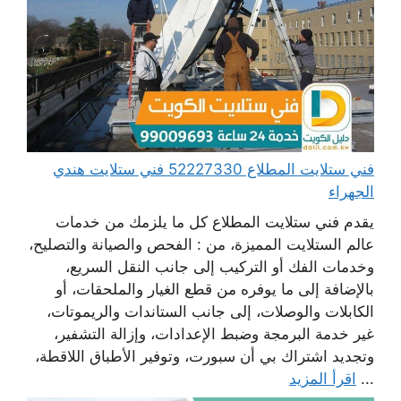
فني ستلايت المطلاع 52227330 فني ستلايت هندي
الجهراء
يقدم فني ستلايت المطلاع كل ما يلزمك من خدمات
عالم الستلايت المميزة، من : الفحص والصيانة والتصليح،
وخدمات الفك أو التركيب إلى جانب النقل السريع،
بالإضافة إلى ما يوفره من قطع الغيار والملحقات، أو
الكابلات والوصلات، إلى جانب الستاندات والريموتات،
غير خدمة البرمجة وضبط الإعدادات، وإزالة التشفير،
وتجديد اشتراك بي أن سبورت، وتوفير الأطباق اللاقطة،
...
اقرأ المزيد