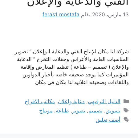
الفني والدعاية والإعلان
13 مارس، 2020
بقلم
feras1 mostafa
شركة لنا مكان للإنتاج الفني والدعاية الوإعلان ” تصوير
المناسبات العامة والأعراس وحفلات التخرج ” الدعاية
والإعلان ( تصميم – طباعة ) تنظيم المعارض وإقامة
المؤتمرات كما يوجد صحيفه خاصه بأخبار الدواوين
واللقاءات وصحيفه اعلانيه لنا مكان في مكان
التصنيفات
الدليل الترفيهي
,
دعاية واعلان
,
مكاتب الافراح
الوسوم
تسويق
,
تصميم
,
تصوير
,
طباعة
,
مونتاج
أضف تعليق