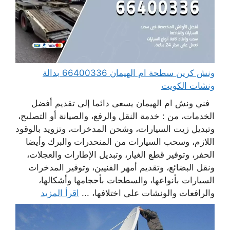
ونش كرين سطحة ام الهيمان 66400336 بدالة
ونشات الكويت
فني ونش ام الهيمان يسعى دائما إلى تقديم أفضل
الخدمات، من : خدمة النقل والرفع، والصيانة أو التصليح،
وتبديل زيت السيارات، وشحن المدخرات، وتزويد بالوقود
اللازم، وسحب السيارات من المنحدرات والبرك وأيضا
الحفر، وتوفير قطع الغيار، وتبديل الإطارات والعجلات،
ونقل البضائع، وتقديم أمهر الفنيين، وتوفير المدخرات
السيارات بأنواعها، والسطحات بأحجامها وأشكالها،
والرافعات والونشات على اختلافها، ...
اقرأ المزيد