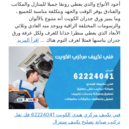
أجود الأنواع والذي يعطي رونقا جميلا للمنازل والمكاتب
والفنادق يوفر الوقت والجهد وبتكلفة مناسبة للجميع ،
وما يميز ورق جدران الكويت أنه متنوع بالألوان
والرسومات المختلفة الراقية ويوجد منه العادي وثلاثي
الأبعاد الذي يعطي منظرا جذابا للغرف ولكل غرفة ورق
جدران يناسبها فمثلا لغرف النوم هناك ...
اقرأ المزيد
فني تكييف مركزي هندي الكويت 62224041 فك نقل
تركيب صيانة تصليح تكييف سنترال