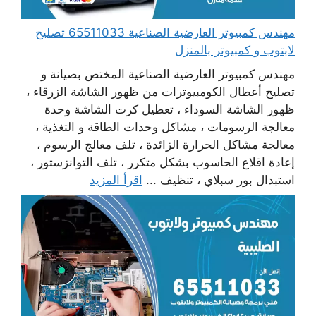
مهندس كمبيوتر العارضية الصناعية 65511033 تصليح
لابتوب و كمبيوتر بالمنزل
مهندس كمبيوتر العارضية الصناعية المختص بصيانة و
تصليح أعطال الكومبيوترات من ظهور الشاشة الزرقاء ،
ظهور الشاشة السوداء ، تعطيل كرت الشاشة وحدة
معالجة الرسومات ، مشاكل وحدات الطاقة و التغذية ،
معالجة مشاكل الحرارة الزائدة ، تلف معالج الرسوم ،
إعادة اقلاع الحاسوب بشكل متكرر ، تلف التوانزستور ،
استبدال بور سبلاي ، تنظيف ...
اقرأ المزيد