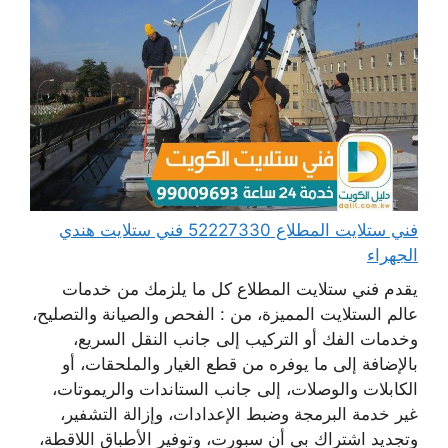
فني ستلايت المطلاع 52227330 فني ستلايت هندي
الجهراء
يقدم فني ستلايت المطلاع كل ما يلزمك من خدمات
عالم الستلايت المميزة، من : الفحص والصيانة والتصليح،
وخدمات الفك أو التركيب إلى جانب النقل السريع،
بالإضافة إلى ما يوفره من قطع الغيار والملحقات، أو
الكابلات والوصلات، إلى جانب الستاندات والريموتات،
غير خدمة البرمجة وضبط الإعدادات، وإزالة التشفير،
وتجديد اشتراك بي أن سبورت، وتوفير الأطباق اللاقطة،