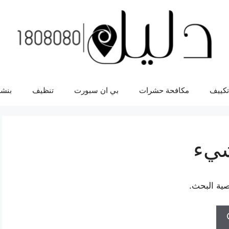
تكييف
مكافحة حشرات
بي ان سبورت
تنظيف
بنشر
شيء
صية البحث.