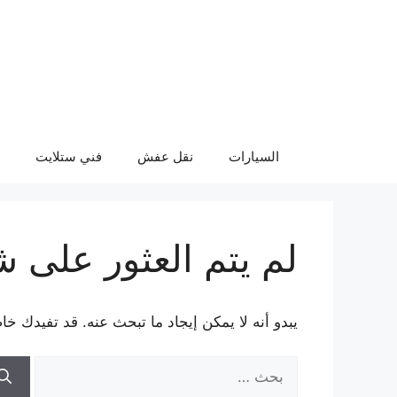
نتقل
لى
لمحتوى
السيارات
نقل عفش
فني ستلايت
لم يتم العثور على 
يبدو أنه لا يمكن إيجاد ما تبحث عنه. قد تفيدك خا
البحث
عن: