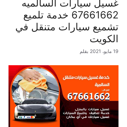
غسيل سيارات السالميه
67661662 خدمة تلميع
تشميع سيارات متنقل في
الكويت
19 مايو، 2021
بقلم