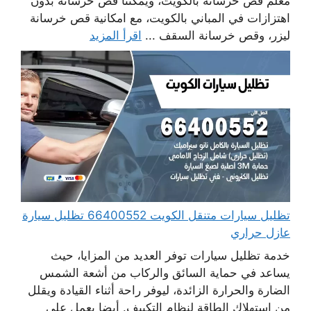
معلم قص خرسانة بالكويت، ويمكننا قص خرسانة بدون
اهتزازات في المباني بالكويت، مع امكانية قص خرسانة
ليزر، وقص خرسانة السقف ...
اقرأ المزيد
تظليل سيارات متنقل الكويت 66400552 تظليل سيارة
عازل حراري
خدمة تظليل سيارات توفر العديد من المزايا، حيث
يساعد في حماية السائق والركاب من أشعة الشمس
الضارة والحرارة الزائدة، ليوفر راحة أثناء القيادة ويقلل
من استهلاك الطاقة لنظام التكييف. أيضا يعمل على