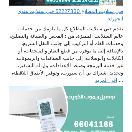
فني ستلايت المطلاع 52227330 فني ستلايت هندي
الجهراء
يقدم فني ستلايت المطلاع كل ما يلزمك من خدمات
عالم الستلايت المميزة، من : الفحص والصيانة والتصليح،
وخدمات الفك أو التركيب إلى جانب النقل السريع،
بالإضافة إلى ما يوفره من قطع الغيار والملحقات، أو
الكابلات والوصلات، إلى جانب الستاندات والريموتات،
غير خدمة البرمجة وضبط الإعدادات، وإزالة التشفير،
وتجديد اشتراك بي أن سبورت، وتوفير الأطباق اللاقطة،
...
اقرأ المزيد