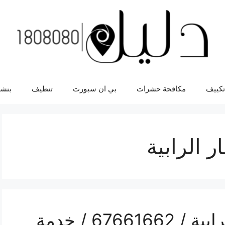
تكييف
مكافحة حشرات
بي ان سبورت
تنظيف
بنشر
 الرابية
غسيل سيارات متنقل الرابية / 67661662 / خدمة