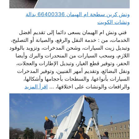
ونش كرين سطحة ام الهيمان 66400336 بدالة
ونشات الكويت
فني ونش ام الهيمان يسعى دائما إلى تقديم أفضل
الخدمات، من : خدمة النقل والرفع، والصيانة أو التصليح،
وتبديل زيت السيارات، وشحن المدخرات، وتزويد بالوقود
اللازم، وسحب السيارات من المنحدرات والبرك وأيضا
الحفر، وتوفير قطع الغيار، وتبديل الإطارات والعجلات،
ونقل البضائع، وتقديم أمهر الفنيين، وتوفير المدخرات
السيارات بأنواعها، والسطحات بأحجامها وأشكالها،
والرافعات والونشات على اختلافها، ...
اقرأ المزيد