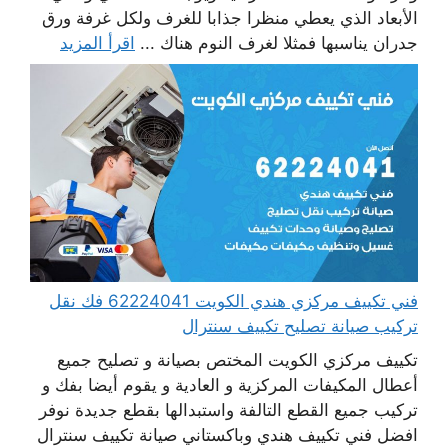
الأبعاد الذي يعطي منظرا جذابا للغرف ولكل غرفة ورق
جدران يناسبها فمثلا لغرف النوم هناك ...
اقرأ المزيد
فني تكييف مركزي هندي الكويت 62224041 فك نقل
تركيب صيانة تصليح تكييف سنترال
تكييف مركزي الكويت المختص بصيانة و تصليح جميع
أعطال المكيفات المركزية و العادية و يقوم أيضا بفك و
تركيب جميع القطع التالفة واستبدالها بقطع جديدة نوفر
افضل فني تكييف هندي وباكستاني صيانة تكييف سنترال