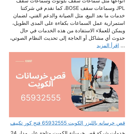
أنواعها مثل سماعات سقف بلوتوث وسماعات سقف
JPL وسماعات سقف BOSE، كما نقدم في شركتنا
خدمات ما بعد البيع، مثل الصيانة والدعم الفني، لضمان
استمرارية عمل السماعات بكفاءة على المدى الطويل،
ويمكن للعملاء الاستفادة من هذه الخدمات في حال
حدوث أي مشاكل أو الحاجة إلى تحديث النظام الصوتي،
...
اقرأ المزيد
قص خرسانه بالليزر الكويت 65932555 فتح كور تكييف
خدمات شركة قص خرسانة الكويت متاحة على مدار 24