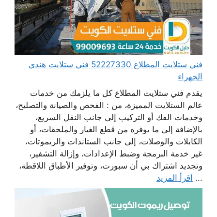
فني ستلايت المطلاع 52227330 فني ستلايت هندي
الجهراء
يقدم فني ستلايت المطلاع كل ما يلزمك من خدمات
عالم الستلايت المميزة، من : الفحص والصيانة والتصليح،
وخدمات الفك أو التركيب إلى جانب النقل السريع،
بالإضافة إلى ما يوفره من قطع الغيار والملحقات، أو
الكابلات والوصلات، إلى جانب الستاندات والريموتات،
غير خدمة البرمجة وضبط الإعدادات، وإزالة التشفير،
وتجديد اشتراك بي أن سبورت، وتوفير الأطباق اللاقطة،
...
اقرأ المزيد