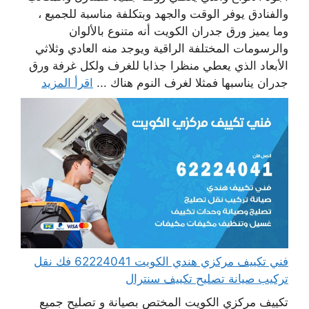
والفنادق يوفر الوقت والجهد وبتكلفة مناسبة للجميع ،
وما يميز ورق جدران الكويت أنه متنوع بالألوان
والرسومات المختلفة الراقية ويوجد منه العادي وثلاثي
الأبعاد الذي يعطي منظرا جذابا للغرف ولكل غرفة ورق
جدران يناسبها فمثلا لغرف النوم هناك ...
اقرأ المزيد
فني تكييف مركزي هندي الكويت 62224041 فك نقل
تركيب صيانة تصليح تكييف سنترال
تكييف مركزي الكويت المختص بصيانة و تصليح جميع