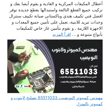
أعطال المكيفات المركزية و العادية و يقوم أيضا بفك و
تركيب جميع القطع التالفة واستبدالها بقطع جديدة نوفر
افضل فني تكييف هندي وباكستاني صيانة تكييف سنترال
وحدات تبريد للابنية، نعمل على تأمين جميع المعدات و
الاجهزة اللازمة ، و نقوم بتأمين غاز خاص للمكيفات
بأنواع متنوعة و ...
اقرأ المزيد
مهندس كمبيوتر النويصيب 65511033 تصليح لابتوب و
كمبيوتر بالمنزل