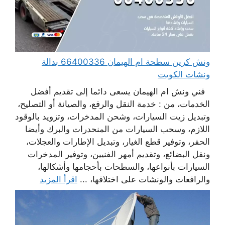
ونش كرين سطحة ام الهيمان 66400336 بدالة
ونشات الكويت
فني ونش ام الهيمان يسعى دائما إلى تقديم أفضل
الخدمات، من : خدمة النقل والرفع، والصيانة أو التصليح،
وتبديل زيت السيارات، وشحن المدخرات، وتزويد بالوقود
اللازم، وسحب السيارات من المنحدرات والبرك وأيضا
الحفر، وتوفير قطع الغيار، وتبديل الإطارات والعجلات،
ونقل البضائع، وتقديم أمهر الفنيين، وتوفير المدخرات
السيارات بأنواعها، والسطحات بأحجامها وأشكالها،
والرافعات والونشات على اختلافها، ...
اقرأ المزيد