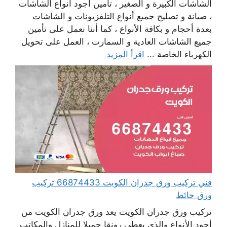
الشاشات الكبيرة و الصغير ، تأمين أجود أنواع الشاشات
، صيانة و تصليح جميع أنواع التلفزيونات و الشاشات
بعدة أحجام و بكافة الأنواع ، كما أننا نعمل على تأمين
جميع الشاشات العادية و السمارت ، العمل على تحويل
الكهرباء الخاصة ...
اقرأ المزيد
فني تركيب ورق جدران الكويت 66874433 تركيب
ورق حائط
تركيب ورق جدران الكويت يعد ورق جدران الكويت من
أجود الأنواع والذي يعطي رونقا جميلا للمنازل والمكاتب