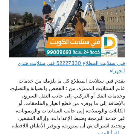
فني ستلايت المطلاع 52227330 فني ستلايت هندي
الجهراء
يقدم فني ستلايت المطلاع كل ما يلزمك من خدمات
عالم الستلايت المميزة، من : الفحص والصيانة والتصليح،
وخدمات الفك أو التركيب إلى جانب النقل السريع،
بالإضافة إلى ما يوفره من قطع الغيار والملحقات، أو
الكابلات والوصلات، إلى جانب الستاندات والريموتات،
غير خدمة البرمجة وضبط الإعدادات، وإزالة التشفير،
وتجديد اشتراك بي أن سبورت، وتوفير الأطباق اللاقطة،
...
اقرأ المزيد