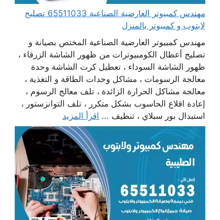
مهندس كمبيوتر العارضية الصناعية 65511033 تصليح
لابتوب و كمبيوتر بالمنزل
مهندس كمبيوتر العارضية الصناعية المختص بصيانة و
تصليح أعطال الكومبيوترات من ظهور الشاشة الزرقاء ،
ظهور الشاشة السوداء ، تعطيل كرت الشاشة وحدة
معالجة الرسومات ، مشاكل وحدات الطاقة و التغذية ،
معالجة مشاكل الحرارة الزائدة ، تلف معالج الرسوم ،
إعادة اقلاع الحاسوب بشكل متكرر ، تلف التوانزستور ،
استبدال بور سبلاي ، تنظيف ...
اقرأ المزيد