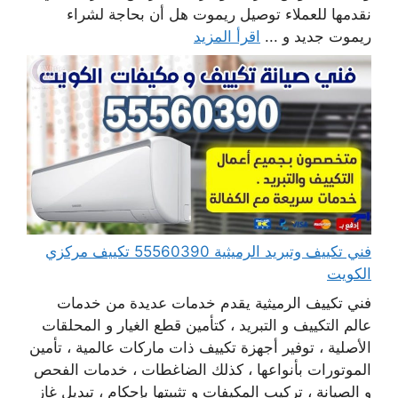
نقدمها للعملاء توصيل ريموت هل أن بحاجة لشراء
ريموت جديد و ...
اقرأ المزيد
فني تكييف وتبريد الرميثية 55560390 تكييف مركزي
الكويت
فني تكييف الرميثية يقدم خدمات عديدة من خدمات
عالم التكييف و التبريد ، كتأمين قطع الغيار و المحلقات
الأصلية ، توفير أجهزة تكييف ذات ماركات عالمية ، تأمين
الموتورات بأنواعها ، كذلك الضاغطات ، خدمات الفحص
و الصيانة ، تركيب المكيفات و تثبيتها بإحكام ، تبديل غاز