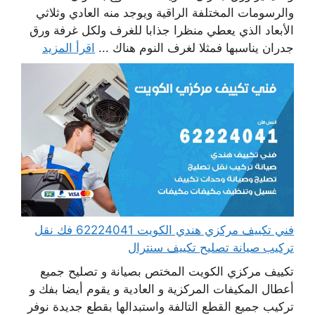
والرسومات المختلفة الراقية ويوجد منه العادي وثلاثي
الأبعاد الذي يعطي منظرا جذابا للغرف ولكل غرفة ورق
جدران يناسبها فمثلا لغرف النوم هناك ...
اقرأ المزيد
فني تكييف مركزي هندي الكويت 62224041 فك نقل
تركيب صيانة تصليح تكييف سنترال
تكييف مركزي الكويت المختص بصيانة و تصليح جميع
أعطال المكيفات المركزية و العادية و يقوم أيضا بفك و
تركيب جميع القطع التالفة واستبدالها بقطع جديدة نوفر