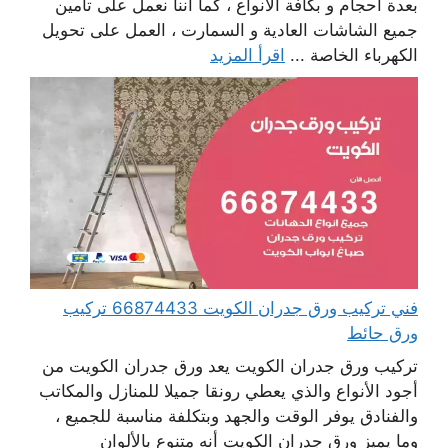
بعدة أحجام و بكافة الأنواع ، كما أننا نعمل على تأمين
جميع الشاشات العادية و السمارت ، العمل على تحويل
الكهرباء الخاصة ...
اقرأ المزيد
فني تركيب ورق جدران الكويت 66874433 تركيب
ورق حائط
تركيب ورق جدران الكويت يعد ورق جدران الكويت من
أجود الأنواع والذي يعطي رونقا جميلا للمنازل والمكاتب
والفنادق يوفر الوقت والجهد وبتكلفة مناسبة للجميع ،
وما يميز ورق جدران الكويت أنه متنوع بالألوان