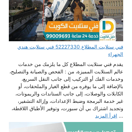
فني ستلايت المطلاع 52227330 فني ستلايت هندي
الجهراء
يقدم فني ستلايت المطلاع كل ما يلزمك من خدمات
عالم الستلايت المميزة، من : الفحص والصيانة والتصليح،
وخدمات الفك أو التركيب إلى جانب النقل السريع،
بالإضافة إلى ما يوفره من قطع الغيار والملحقات، أو
الكابلات والوصلات، إلى جانب الستاندات والريموتات،
غير خدمة البرمجة وضبط الإعدادات، وإزالة التشفير،
وتجديد اشتراك بي أن سبورت، وتوفير الأطباق اللاقطة،
...
اقرأ المزيد