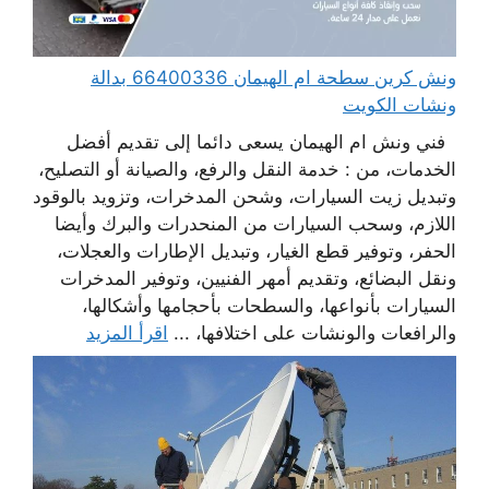
ونش كرين سطحة ام الهيمان 66400336 بدالة
ونشات الكويت
فني ونش ام الهيمان يسعى دائما إلى تقديم أفضل
الخدمات، من : خدمة النقل والرفع، والصيانة أو التصليح،
وتبديل زيت السيارات، وشحن المدخرات، وتزويد بالوقود
اللازم، وسحب السيارات من المنحدرات والبرك وأيضا
الحفر، وتوفير قطع الغيار، وتبديل الإطارات والعجلات،
ونقل البضائع، وتقديم أمهر الفنيين، وتوفير المدخرات
السيارات بأنواعها، والسطحات بأحجامها وأشكالها،
والرافعات والونشات على اختلافها، ...
اقرأ المزيد