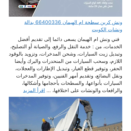
ونش كرين سطحة ام الهيمان 66400336 بدالة
ونشات الكويت
فني ونش ام الهيمان يسعى دائما إلى تقديم أفضل
الخدمات، من : خدمة النقل والرفع، والصيانة أو التصليح،
وتبديل زيت السيارات، وشحن المدخرات، وتزويد بالوقود
اللازم، وسحب السيارات من المنحدرات والبرك وأيضا
الحفر، وتوفير قطع الغيار، وتبديل الإطارات والعجلات،
ونقل البضائع، وتقديم أمهر الفنيين، وتوفير المدخرات
السيارات بأنواعها، والسطحات بأحجامها وأشكالها،
والرافعات والونشات على اختلافها، ...
اقرأ المزيد