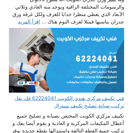
والرسومات المختلفة الراقية ويوجد منه العادي وثلاثي
الأبعاد الذي يعطي منظرا جذابا للغرف ولكل غرفة ورق
جدران يناسبها فمثلا لغرف النوم هناك ...
اقرأ المزيد
فني تكييف مركزي هندي الكويت 62224041 فك نقل
تركيب صيانة تصليح تكييف سنترال
تكييف مركزي الكويت المختص بصيانة و تصليح جميع
أعطال المكيفات المركزية و العادية و يقوم أيضا بفك و
تركيب جميع القطع التالفة واستبدالها بقطع جديدة نوفر