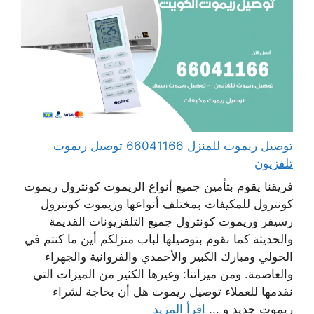
توصيل ريموت للمنزل 66041166 توصيل ريموت
تلفزيون
فريقنا يقوم بتأمين جميع أنواع الريموت كونترول ريموت
كونترول للمكيفات بمختلف أنواعها وريموت كونترول
رسيفر وريموت كونترول جميع التلفزيونات القديمة
والحديثة كما نقوم بتوصيلها لباب منزلكم أين ما كنتم في
الحولي ومبارك الكبير والأحمدي والفروانية والجهراء
والعاصمة. ومن ميزاتنا: وغيرها الكثير من الميزات التي
نقدمها للعملاء توصيل ريموت هل أن بحاجة لشراء
ريموت جديد و ...
اقرأ المزيد