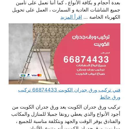
بعدة أحجام و بكافة الأنواع ، كما أننا نعمل على تأمين
جميع الشاشات العادية و السمارت ، العمل على تحويل
الكهرباء الخاصة ...
اقرأ المزيد
فني تركيب ورق جدران الكويت 66874433 تركيب
ورق حائط
تركيب ورق جدران الكويت يعد ورق جدران الكويت من
أجود الأنواع والذي يعطي رونقا جميلا للمنازل والمكاتب
والفنادق يوفر الوقت والجهد وبتكلفة مناسبة للجميع ،
وما يميز ورق جدران الكويت أنه متنوع بالألوان