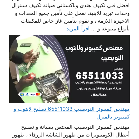
افضل فني تكييف هندي وباكستاني صيانة تكييف سنترال
وحدات تبريد للابنية، نعمل على تأمين جميع المعدات و
الاجهزة اللازمة ، و نقوم بتأمين غاز خاص للمكيفات
بأنواع متنوعة و ...
اقرأ المزيد
مهندس كمبيوتر النويصيب 65511033 تصليح لابتوب و
كمبيوتر بالمنزل
مهندس كمبيوتر النويصيب المختص بصيانة و تصليح
أعطال الكومبيوترات من ظهور الشاشة الزرقاء ، ظهور