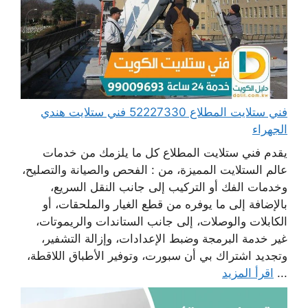
فني ستلايت المطلاع 52227330 فني ستلايت هندي
الجهراء
يقدم فني ستلايت المطلاع كل ما يلزمك من خدمات
عالم الستلايت المميزة، من : الفحص والصيانة والتصليح،
وخدمات الفك أو التركيب إلى جانب النقل السريع،
بالإضافة إلى ما يوفره من قطع الغيار والملحقات، أو
الكابلات والوصلات، إلى جانب الستاندات والريموتات،
غير خدمة البرمجة وضبط الإعدادات، وإزالة التشفير،
وتجديد اشتراك بي أن سبورت، وتوفير الأطباق اللاقطة،
...
اقرأ المزيد