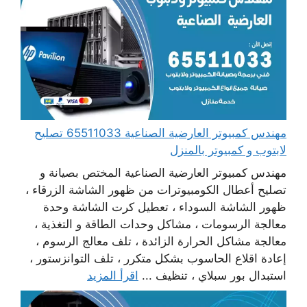
مهندس كمبيوتر العارضية الصناعية 65511033 تصليح
لابتوب و كمبيوتر بالمنزل
مهندس كمبيوتر العارضية الصناعية المختص بصيانة و
تصليح أعطال الكومبيوترات من ظهور الشاشة الزرقاء ،
ظهور الشاشة السوداء ، تعطيل كرت الشاشة وحدة
معالجة الرسومات ، مشاكل وحدات الطاقة و التغذية ،
معالجة مشاكل الحرارة الزائدة ، تلف معالج الرسوم ،
إعادة اقلاع الحاسوب بشكل متكرر ، تلف التوانزستور ،
استبدال بور سبلاي ، تنظيف ...
اقرأ المزيد