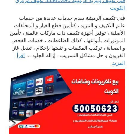
فني تكييف وتبريد الرميثية 55560390 تكييف مركزي
الكويت
فني تكييف الرميثية يقدم خدمات عديدة من خدمات
عالم التكييف و التبريد ، كتأمين قطع الغيار و المحلقات
الأصلية ، توفير أجهزة تكييف ذات ماركات عالمية ، تأمين
الموتورات بأنواعها ، كذلك الضاغطات ، خدمات الفحص
و الصيانة ، تركيب المكيفات و تثبيتها بإحكام ، تبديل غاز
الفريون و حل مشاكل التسريب ، إزالة الجليد ...
اقرأ
المزيد