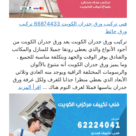
فني تركيب ورق جدران الكويت 66874433 تركيب
ورق حائط
تركيب ورق جدران الكويت يعد ورق جدران الكويت من
أجود الأنواع والذي يعطي رونقا جميلا للمنازل والمكاتب
والفنادق يوفر الوقت والجهد وبتكلفة مناسبة للجميع ،
وما يميز ورق جدران الكويت أنه متنوع بالألوان
والرسومات المختلفة الراقية ويوجد منه العادي وثلاثي
الأبعاد الذي يعطي منظرا جذابا للغرف ولكل غرفة ورق
جدران يناسبها فمثلا لغرف النوم هناك ...
اقرأ المزيد