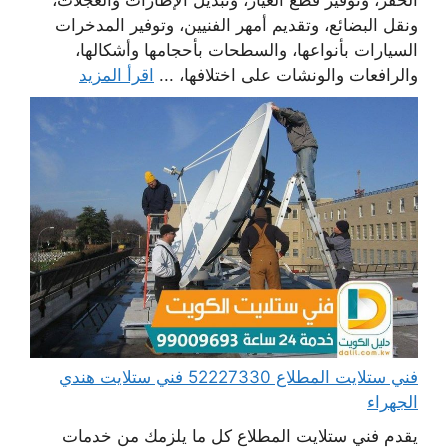
الحفر، وتوفير قطع الغيار، وتبديل الإطارات والعجلات،
ونقل البضائع، وتقديم أمهر الفنيين، وتوفير المدخرات
السيارات بأنواعها، والسطحات بأحجامها وأشكالها،
والرافعات والونشات على اختلافها، ...
اقرأ المزيد
فني ستلايت المطلاع 52227330 فني ستلايت هندي
الجهراء
يقدم فني ستلايت المطلاع كل ما يلزمك من خدمات