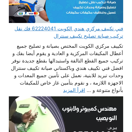
فني تكييف مركزي هندي الكويت 62224041 فك نقل
تركيب صيانة تصليح تكييف سنترال
تكييف مركزي الكويت المختص بصيانة و تصليح جميع
أعطال المكيفات المركزية و العادية و يقوم أيضا بفك و
تركيب جميع القطع التالفة واستبدالها بقطع جديدة نوفر
افضل فني تكييف هندي وباكستاني صيانة تكييف سنترال
وحدات تبريد للابنية، نعمل على تأمين جميع المعدات و
الاجهزة اللازمة ، و نقوم بتأمين غاز خاص للمكيفات
بأنواع متنوعة و ...
اقرأ المزيد