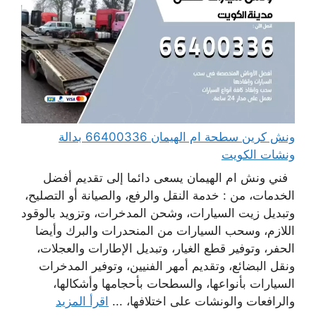
ونش كرين سطحة ام الهيمان 66400336 بدالة
ونشات الكويت
فني ونش ام الهيمان يسعى دائما إلى تقديم أفضل
الخدمات، من : خدمة النقل والرفع، والصيانة أو التصليح،
وتبديل زيت السيارات، وشحن المدخرات، وتزويد بالوقود
اللازم، وسحب السيارات من المنحدرات والبرك وأيضا
الحفر، وتوفير قطع الغيار، وتبديل الإطارات والعجلات،
ونقل البضائع، وتقديم أمهر الفنيين، وتوفير المدخرات
السيارات بأنواعها، والسطحات بأحجامها وأشكالها،
والرافعات والونشات على اختلافها، ...
اقرأ المزيد