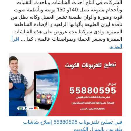
الشركات في انتاج أحدث الشاشات وبأحدث التقنيات
وبأحجام متنوعة تصل 140و 150 بوصة وبأنظمة صوت
قوية وصورة والوان طبيعية تشعر العميل وكانه يطل من
نافذة ليرى الطبيعة بألوانها الزاهية و الإضاءة الساطعة
المميزة. ولدى شركتنا عدة عروض على هذه الشاشات
المميزة وبسعر الجملة وبمواصفات عالمية ، كما ...
اقرأ
المزيد
فني تصليح تلفزيونات 55880595 إصلاح شاشات
تلفزيون بالمنزل الكويت