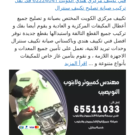
فني تكييف مركزي هندي الكويت 62224041 فك نقل
تركيب صيانة تصليح تكييف سنترال
تكييف مركزي الكويت المختص بصيانة و تصليح جميع
أعطال المكيفات المركزية و العادية و يقوم أيضا بفك و
تركيب جميع القطع التالفة واستبدالها بقطع جديدة نوفر
افضل فني تكييف هندي وباكستاني صيانة تكييف سنترال
وحدات تبريد للابنية، نعمل على تأمين جميع المعدات و
الاجهزة اللازمة ، و نقوم بتأمين غاز خاص للمكيفات
بأنواع متنوعة و ...
اقرأ المزيد