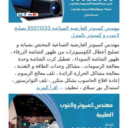
مهندس كمبيوتر العارضية الصناعية 65511033 تصليح
لابتوب و كمبيوتر بالمنزل
مهندس كمبيوتر العارضية الصناعية المختص بصيانة و
تصليح أعطال الكومبيوترات من ظهور الشاشة الزرقاء ،
ظهور الشاشة السوداء ، تعطيل كرت الشاشة وحدة
معالجة الرسومات ، مشاكل وحدات الطاقة و التغذية ،
معالجة مشاكل الحرارة الزائدة ، تلف معالج الرسوم ،
إعادة اقلاع الحاسوب بشكل متكرر ، تلف التوانزستور ،
استبدال بور سبلاي ، تنظيف ...
اقرأ المزيد