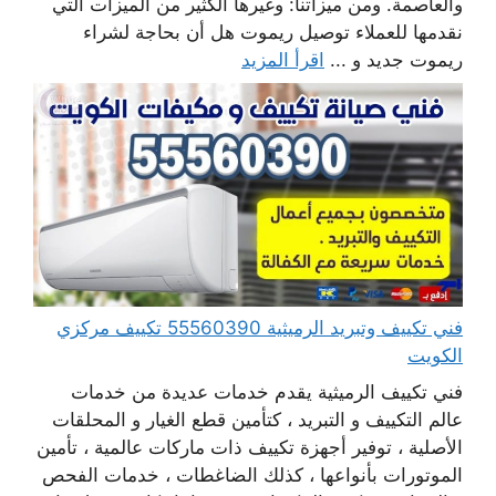
والعاصمة. ومن ميزاتنا: وغيرها الكثير من الميزات التي
نقدمها للعملاء توصيل ريموت هل أن بحاجة لشراء
ريموت جديد و ...
اقرأ المزيد
فني تكييف وتبريد الرميثية 55560390 تكييف مركزي
الكويت
فني تكييف الرميثية يقدم خدمات عديدة من خدمات
عالم التكييف و التبريد ، كتأمين قطع الغيار و المحلقات
الأصلية ، توفير أجهزة تكييف ذات ماركات عالمية ، تأمين
الموتورات بأنواعها ، كذلك الضاغطات ، خدمات الفحص