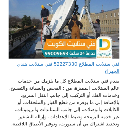
فني ستلايت المطلاع 52227330 فني ستلايت هندي
الجهراء
يقدم فني ستلايت المطلاع كل ما يلزمك من خدمات
عالم الستلايت المميزة، من : الفحص والصيانة والتصليح،
وخدمات الفك أو التركيب إلى جانب النقل السريع،
بالإضافة إلى ما يوفره من قطع الغيار والملحقات، أو
الكابلات والوصلات، إلى جانب الستاندات والريموتات،
غير خدمة البرمجة وضبط الإعدادات، وإزالة التشفير،
وتجديد اشتراك بي أن سبورت، وتوفير الأطباق اللاقطة،