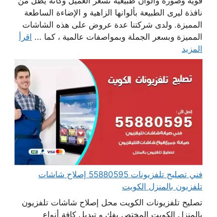
قوية وصورة والوان طبيعية تشعر العميل وكانه يطل من
نافذة ليرى الطبيعة بألوانها الزاهية و الإضاءة الساطعة
المميزة. ولدى شركتنا عدة عروض على هذه الشاشات
المميزة وبسعر الجملة وبمواصفات عالمية ، كما ...
اقرأ
المزيد
فني تصليح تلفزيونات 55880595 إصلاح شاشات
تلفزيون بالمنزل الكويت
تصليح تلفزيونات الكويت محل إصلاح شاشات تلفزيون
بالمنزل الكويت المختص بفك و تبديل كافة أنواع