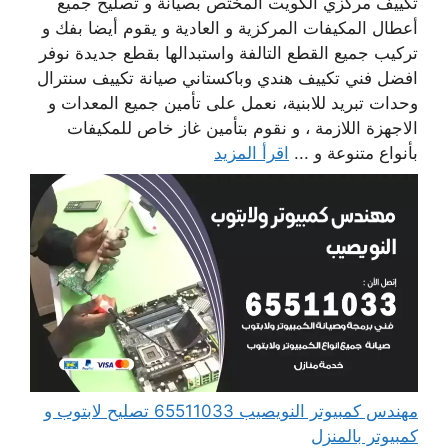
تكييف مركزي الكويت المختص بصيانة و تصليح جميع
أعطال المكيفات المركزية و العادية و يقوم أيضا بفك و
تركيب جميع القطع التالفة واستبدالها بقطع جديدة نوفر
افضل فني تكييف هندي وباكستاني صيانة تكييف سنترال
وحدات تبريد للابنية، نعمل على تأمين جميع المعدات و
الاجهزة اللازمة ، و نقوم بتأمين غاز خاص للمكيفات
بأنواع متنوعة و ...
اقرأ المزيد
مهندس كمبيوتر النويصيب 65511033 تصليح لابتوب و
كمبيوتر بالمنزل