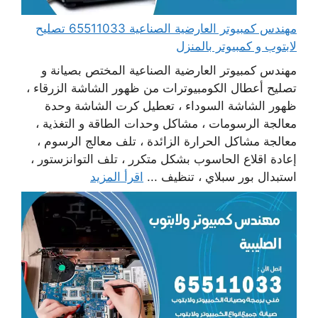
مهندس كمبيوتر العارضية الصناعية 65511033 تصليح
لابتوب و كمبيوتر بالمنزل
مهندس كمبيوتر العارضية الصناعية المختص بصيانة و
تصليح أعطال الكومبيوترات من ظهور الشاشة الزرقاء ،
ظهور الشاشة السوداء ، تعطيل كرت الشاشة وحدة
معالجة الرسومات ، مشاكل وحدات الطاقة و التغذية ،
معالجة مشاكل الحرارة الزائدة ، تلف معالج الرسوم ،
إعادة اقلاع الحاسوب بشكل متكرر ، تلف التوانزستور ،
استبدال بور سبلاي ، تنظيف ...
اقرأ المزيد