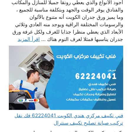
أجود الأنواع والذي يعطي رونقا جميلا للمنازل والمكاتب
والفنادق يوفر الوقت والجهد وبتكلفة مناسبة للجميع ،
وما يميز ورق جدران الكويت أنه متنوع بالألوان
والرسومات المختلفة الراقية ويوجد منه العادي وثلاثي
الأبعاد الذي يعطي منظرا جذابا للغرف ولكل غرفة ورق
جدران يناسبها فمثلا لغرف النوم هناك ...
اقرأ المزيد
فني تكييف مركزي هندي الكويت 62224041 فك نقل
تركيب صيانة تصليح تكييف سنترال