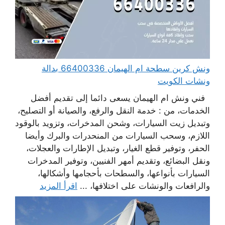
ونش كرين سطحة ام الهيمان 66400336 بدالة
ونشات الكويت
فني ونش ام الهيمان يسعى دائما إلى تقديم أفضل
الخدمات، من : خدمة النقل والرفع، والصيانة أو التصليح،
وتبديل زيت السيارات، وشحن المدخرات، وتزويد بالوقود
اللازم، وسحب السيارات من المنحدرات والبرك وأيضا
الحفر، وتوفير قطع الغيار، وتبديل الإطارات والعجلات،
ونقل البضائع، وتقديم أمهر الفنيين، وتوفير المدخرات
السيارات بأنواعها، والسطحات بأحجامها وأشكالها،
والرافعات والونشات على اختلافها، ...
اقرأ المزيد