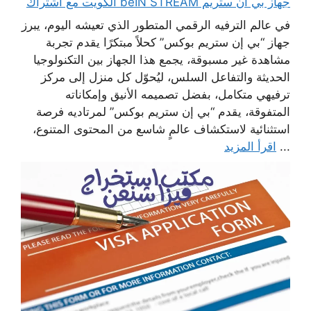
جهاز بي ان ستريم beIN STREAM الكويت مع اشتراك
في عالم الترفيه الرقمي المتطور الذي تعيشه اليوم، يبرز
جهاز “بي إن ستريم بوكس” كحلاً مبتكرًا يقدم تجربة
مشاهدة غير مسبوقة، يجمع هذا الجهاز بين التكنولوجيا
الحديثة والتفاعل السلس، ليُحوّل كل منزل إلى مركز
ترفيهي متكامل، بفضل تصميمه الأنيق وإمكاناته
المتفوقة، يقدم “بي إن ستريم بوكس” لمرتاديه فرصة
استثنائية لاستكشاف عالمٍ شاسع من المحتوى المتنوع،
...
اقرأ المزيد