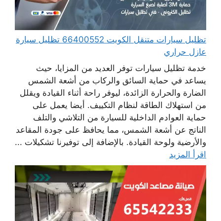
تظليل سيارات متنقل الكويت 66400552 تظليل سيارة
عازل حراري
خدمة تظليل سيارات توفر العديد من المزايا، حيث
يساعد في حماية السائق والركاب من أشعة الشمس
الضارة والحرارة الزائدة، ليوفر راحة أثناء القيادة ويقلل
من استهلاك الطاقة لنظام التكييف. أيضا يعمل على
حماية العوادم الداخلية للسيارة من التلاشي والتلف
الناتج عن أشعة الشمس، مما يحافظ على جودة المقاعد
والأرضية ولوحة القيادة. بالإضافة إلى توفيرنا تشكيلات ...
اقرأ المزيد