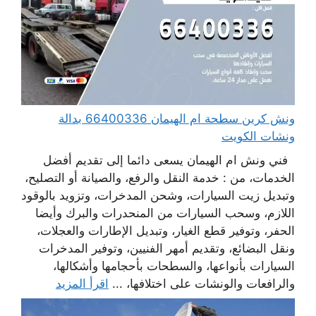
ونش كرين سطحة ام الهيمان 66400336 بدالة
ونشات الكويت
فني ونش ام الهيمان يسعى دائما إلى تقديم أفضل
الخدمات، من : خدمة النقل والرفع، والصيانة أو التصليح،
وتبديل زيت السيارات، وشحن المدخرات، وتزويد بالوقود
اللازم، وسحب السيارات من المنحدرات والبرك وأيضا
الحفر، وتوفير قطع الغيار، وتبديل الإطارات والعجلات،
ونقل البضائع، وتقديم أمهر الفنيين، وتوفير المدخرات
السيارات بأنواعها، والسطحات بأحجامها وأشكالها،
والرافعات والونشات على اختلافها، ...
اقرأ المزيد