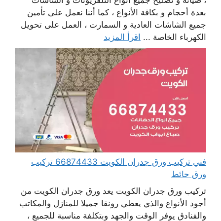
، صيانة و تصليح جميع أنواع التلفزيونات و الشاشات
بعدة أحجام و بكافة الأنواع ، كما أننا نعمل على تأمين
جميع الشاشات العادية و السمارت ، العمل على تحويل
الكهرباء الخاصة ...
اقرأ المزيد
فني تركيب ورق جدران الكويت 66874433 تركيب
ورق حائط
تركيب ورق جدران الكويت يعد ورق جدران الكويت من
أجود الأنواع والذي يعطي رونقا جميلا للمنازل والمكاتب
والفنادق يوفر الوقت والجهد وبتكلفة مناسبة للجميع ،