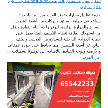
تظليل سيارات متنقل الكويت 66400552 تظليل سيارة
عازل حراري
خدمة تظليل سيارات توفر العديد من المزايا، حيث
يساعد في حماية السائق والركاب من أشعة الشمس
الضارة والحرارة الزائدة، ليوفر راحة أثناء القيادة ويقلل
من استهلاك الطاقة لنظام التكييف. أيضا يعمل على
حماية العوادم الداخلية للسيارة من التلاشي والتلف
الناتج عن أشعة الشمس، مما يحافظ على جودة المقاعد
والأرضية ولوحة القيادة. بالإضافة إلى توفيرنا تشكيلات ...
اقرأ المزيد