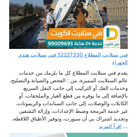
فني ستلايت المطلاع 52227330 فني ستلايت هندي
الجهراء
يقدم فني ستلايت المطلاع كل ما يلزمك من خدمات
عالم الستلايت المميزة، من : الفحص والصيانة والتصليح،
وخدمات الفك أو التركيب إلى جانب النقل السريع،
بالإضافة إلى ما يوفره من قطع الغيار والملحقات، أو
الكابلات والوصلات، إلى جانب الستاندات والريموتات،
غير خدمة البرمجة وضبط الإعدادات، وإزالة التشفير،
وتجديد اشتراك بي أن سبورت، وتوفير الأطباق اللاقطة،
...
اقرأ المزيد