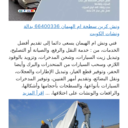
ونش كرين سطحة ام الهيمان 66400336 بدالة
ونشات الكويت
فني ونش ام الهيمان يسعى دائما إلى تقديم أفضل
الخدمات، من : خدمة النقل والرفع، والصيانة أو التصليح،
وتبديل زيت السيارات، وشحن المدخرات، وتزويد بالوقود
اللازم، وسحب السيارات من المنحدرات والبرك وأيضا
الحفر، وتوفير قطع الغيار، وتبديل الإطارات والعجلات،
ونقل البضائع، وتقديم أمهر الفنيين، وتوفير المدخرات
السيارات بأنواعها، والسطحات بأحجامها وأشكالها،
والرافعات والونشات على اختلافها، ...
اقرأ المزيد