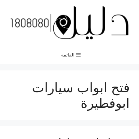
نتقل
لى
لمحتوى
القائمة
فتح ابواب سيارات
ابوفطيرة