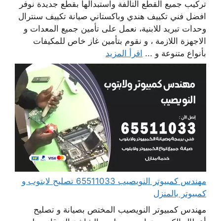
تركيب جميع القطع التالفة واستبدالها بقطع جديدة نوفر
افضل فني تكييف هندي وباكستاني صيانة تكييف سنترال
وحدات تبريد للابنية، نعمل على تأمين جميع المعدات و
الاجهزة اللازمة ، و نقوم بتأمين غاز خاص للمكيفات
بأنواع متنوعة و ...
اقرأ المزيد
مهندس كمبيوتر النويصيب 65511033 تصليح لابتوب و
كمبيوتر بالمنزل
مهندس كمبيوتر النويصيب المختص بصيانة و تصليح