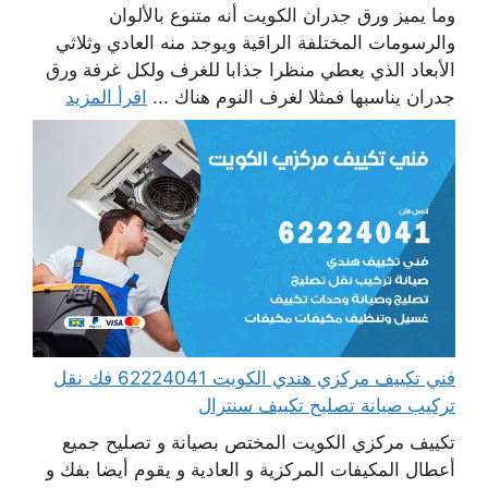
وما يميز ورق جدران الكويت أنه متنوع بالألوان
والرسومات المختلفة الراقية ويوجد منه العادي وثلاثي
الأبعاد الذي يعطي منظرا جذابا للغرف ولكل غرفة ورق
جدران يناسبها فمثلا لغرف النوم هناك ...
اقرأ المزيد
فني تكييف مركزي هندي الكويت 62224041 فك نقل
تركيب صيانة تصليح تكييف سنترال
تكييف مركزي الكويت المختص بصيانة و تصليح جميع
أعطال المكيفات المركزية و العادية و يقوم أيضا بفك و