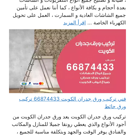
، صيانة و تصليح جميع أنواع التلفزيونات و الشاشات
بعدة أحجام و بكافة الأنواع ، كما أننا نعمل على تأمين
جميع الشاشات العادية و السمارت ، العمل على تحويل
الكهرباء الخاصة ...
اقرأ المزيد
فني تركيب ورق جدران الكويت 66874433 تركيب
ورق حائط
تركيب ورق جدران الكويت يعد ورق جدران الكويت من
أجود الأنواع والذي يعطي رونقا جميلا للمنازل والمكاتب
والفنادق يوفر الوقت والجهد وبتكلفة مناسبة للجميع ،