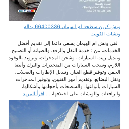
ونش كرين سطحة ام الهيمان 66400336 بدالة
ونشات الكويت
فني ونش ام الهيمان يسعى دائما إلى تقديم أفضل
الخدمات، من : خدمة النقل والرفع، والصيانة أو التصليح،
وتبديل زيت السيارات، وشحن المدخرات، وتزويد بالوقود
اللازم، وسحب السيارات من المنحدرات والبرك وأيضا
الحفر، وتوفير قطع الغيار، وتبديل الإطارات والعجلات،
ونقل البضائع، وتقديم أمهر الفنيين، وتوفير المدخرات
السيارات بأنواعها، والسطحات بأحجامها وأشكالها،
والرافعات والونشات على اختلافها، ...
اقرأ المزيد