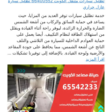
تظليل سيارات متنقل الكويت 66400552 تظليل سيارة
عازل حراري
خدمة تظليل سيارات توفر العديد من المزايا، حيث
يساعد في حماية السائق والركاب من أشعة الشمس
الضارة والحرارة الزائدة، ليوفر راحة أثناء القيادة ويقلل
من استهلاك الطاقة لنظام التكييف. أيضا يعمل على
حماية العوادم الداخلية للسيارة من التلاشي والتلف
الناتج عن أشعة الشمس، مما يحافظ على جودة المقاعد
والأرضية ولوحة القيادة. بالإضافة إلى توفيرنا تشكيلات ...
اقرأ المزيد