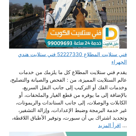
فني ستلايت المطلاع 52227330 فني ستلايت هندي
الجهراء
يقدم فني ستلايت المطلاع كل ما يلزمك من خدمات
عالم الستلايت المميزة، من : الفحص والصيانة والتصليح،
وخدمات الفك أو التركيب إلى جانب النقل السريع،
بالإضافة إلى ما يوفره من قطع الغيار والملحقات، أو
الكابلات والوصلات، إلى جانب الستاندات والريموتات،
غير خدمة البرمجة وضبط الإعدادات، وإزالة التشفير،
وتجديد اشتراك بي أن سبورت، وتوفير الأطباق اللاقطة،
...
اقرأ المزيد