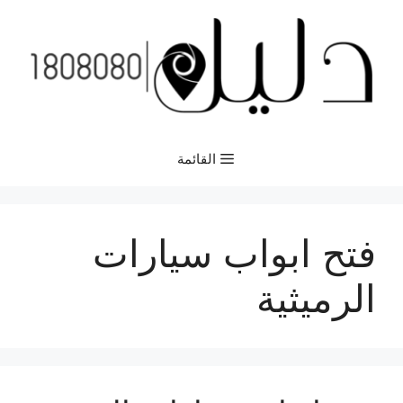
نتقل
لى
لمحتوى
القائمة
فتح ابواب سيارات
الرميثية