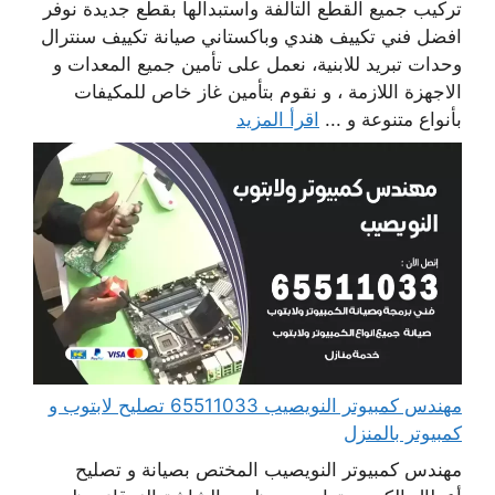
تركيب جميع القطع التالفة واستبدالها بقطع جديدة نوفر
افضل فني تكييف هندي وباكستاني صيانة تكييف سنترال
وحدات تبريد للابنية، نعمل على تأمين جميع المعدات و
الاجهزة اللازمة ، و نقوم بتأمين غاز خاص للمكيفات
بأنواع متنوعة و ...
اقرأ المزيد
مهندس كمبيوتر النويصيب 65511033 تصليح لابتوب و
كمبيوتر بالمنزل
مهندس كمبيوتر النويصيب المختص بصيانة و تصليح