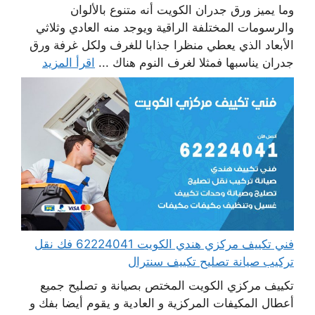
وما يميز ورق جدران الكويت أنه متنوع بالألوان
والرسومات المختلفة الراقية ويوجد منه العادي وثلاثي
الأبعاد الذي يعطي منظرا جذابا للغرف ولكل غرفة ورق
جدران يناسبها فمثلا لغرف النوم هناك ...
اقرأ المزيد
فني تكييف مركزي هندي الكويت 62224041 فك نقل
تركيب صيانة تصليح تكييف سنترال
تكييف مركزي الكويت المختص بصيانة و تصليح جميع
أعطال المكيفات المركزية و العادية و يقوم أيضا بفك و