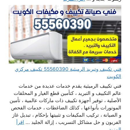
فني تكييف وتبريد الرميثية 55560390 تكييف مركزي
الكويت
فني تكييف الرميثية يقدم خدمات عديدة من خدمات
عالم التكييف و التبريد ، كتأمين قطع الغيار و المحلقات
الأصلية ، توفير أجهزة تكييف ذات ماركات عالمية ، تأمين
الموتورات بأنواعها ، كذلك الضاغطات ، خدمات الفحص
و الصيانة ، تركيب المكيفات و تثبيتها بإحكام ، تبديل غاز
الفريون و حل مشاكل التسريب ، إزالة الجليد ...
اقرأ
المزيد