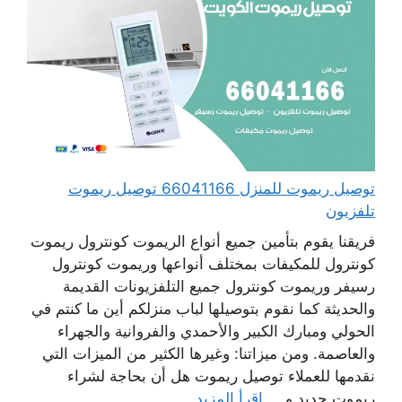
توصيل ريموت للمنزل 66041166 توصيل ريموت
تلفزيون
فريقنا يقوم بتأمين جميع أنواع الريموت كونترول ريموت
كونترول للمكيفات بمختلف أنواعها وريموت كونترول
رسيفر وريموت كونترول جميع التلفزيونات القديمة
والحديثة كما نقوم بتوصيلها لباب منزلكم أين ما كنتم في
الحولي ومبارك الكبير والأحمدي والفروانية والجهراء
والعاصمة. ومن ميزاتنا: وغيرها الكثير من الميزات التي
نقدمها للعملاء توصيل ريموت هل أن بحاجة لشراء
ريموت جديد و ...
اقرأ المزيد