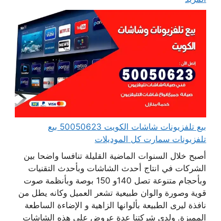
بيع تلفزيونات شاشات الكويت 50050623 بيع
تلفزيونات سمارت كل الموديلات
أصبح خلال السنوات الماضية القليلة تنافسا واضحا بين
الشركات في انتاج أحدث الشاشات وبأحدث التقنيات
وبأحجام متنوعة تصل 140و 150 بوصة وبأنظمة صوت
قوية وصورة والوان طبيعية تشعر العميل وكانه يطل من
نافذة ليرى الطبيعة بألوانها الزاهية و الإضاءة الساطعة
المميزة. ولدى شركتنا عدة عروض على هذه الشاشات