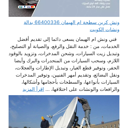
ونش كرين سطحة ام الهيمان 66400336 بدالة
ونشات الكويت
فني ونش ام الهيمان يسعى دائما إلى تقديم أفضل
الخدمات، من : خدمة النقل والرفع، والصيانة أو التصليح،
وتبديل زيت السيارات، وشحن المدخرات، وتزويد بالوقود
اللازم، وسحب السيارات من المنحدرات والبرك وأيضا
الحفر، وتوفير قطع الغيار، وتبديل الإطارات والعجلات،
ونقل البضائع، وتقديم أمهر الفنيين، وتوفير المدخرات
السيارات بأنواعها، والسطحات بأحجامها وأشكالها،
والرافعات والونشات على اختلافها، ...
اقرأ المزيد