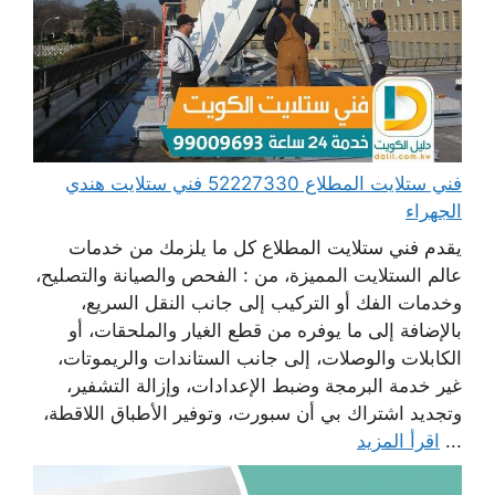
فني ستلايت المطلاع 52227330 فني ستلايت هندي
الجهراء
يقدم فني ستلايت المطلاع كل ما يلزمك من خدمات
عالم الستلايت المميزة، من : الفحص والصيانة والتصليح،
وخدمات الفك أو التركيب إلى جانب النقل السريع،
بالإضافة إلى ما يوفره من قطع الغيار والملحقات، أو
الكابلات والوصلات، إلى جانب الستاندات والريموتات،
غير خدمة البرمجة وضبط الإعدادات، وإزالة التشفير،
وتجديد اشتراك بي أن سبورت، وتوفير الأطباق اللاقطة،
...
اقرأ المزيد