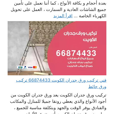
بعدة أحجام و بكافة الأنواع ، كما أننا نعمل على تأمين
جميع الشاشات العادية و السمارت ، العمل على تحويل
الكهرباء الخاصة ...
اقرأ المزيد
فني تركيب ورق جدران الكويت 66874433 تركيب
ورق حائط
تركيب ورق جدران الكويت يعد ورق جدران الكويت من
أجود الأنواع والذي يعطي رونقا جميلا للمنازل والمكاتب
والفنادق يوفر الوقت والجهد وبتكلفة مناسبة للجميع ،