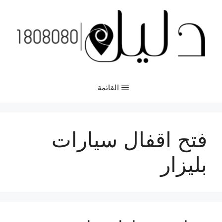
نتقل
لى
لمحتوى
القائمة
فتح اقفال سيارات
بليزار