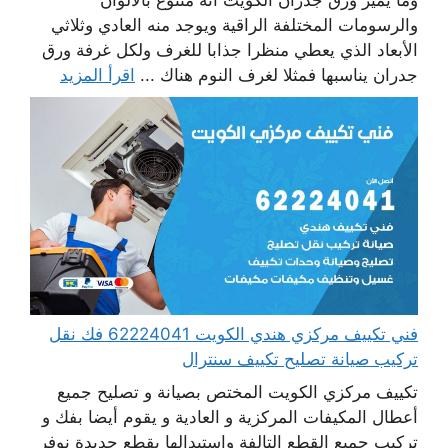
وما يميز ورق جدران الكويت أنه متنوع بالألوان
والرسومات المختلفة الراقية ويوجد منه العادي وثلاثي
الأبعاد الذي يعطي منظرا جذابا للغرف ولكل غرفة ورق
جدران يناسبها فمثلا لغرف النوم هناك ...
اقرأ المزيد
فني تكييف مركزي هندي الكويت 62224041 فك نقل
تركيب صيانة تصليح تكييف سنترال
تكييف مركزي الكويت المختص بصيانة و تصليح جميع
أعطال المكيفات المركزية و العادية و يقوم أيضا بفك و
تركيب جميع القطع التالفة واستبدالها بقطع جديدة نوفر