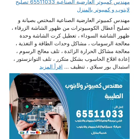
مهندس كمبيوتر العارضية الصناعية 65511033 تصليح
لابتوب و كمبيوتر بالمنزل
مهندس كمبيوتر العارضية الصناعية المختص بصيانة و
تصليح أعطال الكومبيوترات من ظهور الشاشة الزرقاء ،
ظهور الشاشة السوداء ، تعطيل كرت الشاشة وحدة
معالجة الرسومات ، مشاكل وحدات الطاقة و التغذية ،
معالجة مشاكل الحرارة الزائدة ، تلف معالج الرسوم ،
إعادة اقلاع الحاسوب بشكل متكرر ، تلف التوانزستور ،
استبدال بور سبلاي ، تنظيف ...
اقرأ المزيد