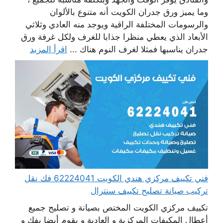
وما يميز ورق جدران الكويت أنه متنوع بالألوان
والرسومات المختلفة الراقية ويوجد منه العادي وثلاثي
الأبعاد الذي يعطي منظرا جذابا للغرف ولكل غرفة ورق
جدران يناسبها فمثلا لغرف النوم هناك ...
اقرأ المزيد
فني تكييف مركزي هندي الكويت 62224041 فك نقل
تركيب صيانة تصليح تكييف سنترال
تكييف مركزي الكويت المختص بصيانة و تصليح جميع
أعطال المكيفات المركزية و العادية و يقوم أيضا بفك و