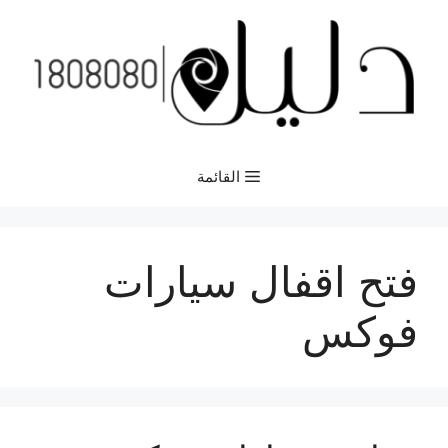
نتقل
لى
لمحتوى
القائمة
فتح اقفال سيارات
فوكس