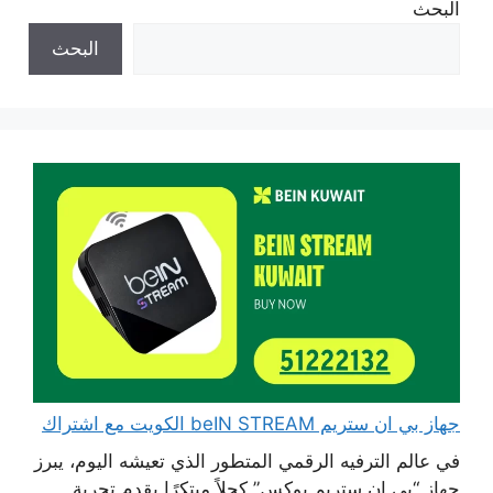
البحث
البحث
جهاز بي ان ستريم beIN STREAM الكويت مع اشتراك
في عالم الترفيه الرقمي المتطور الذي تعيشه اليوم، يبرز
جهاز “بي إن ستريم بوكس” كحلاً مبتكرًا يقدم تجربة