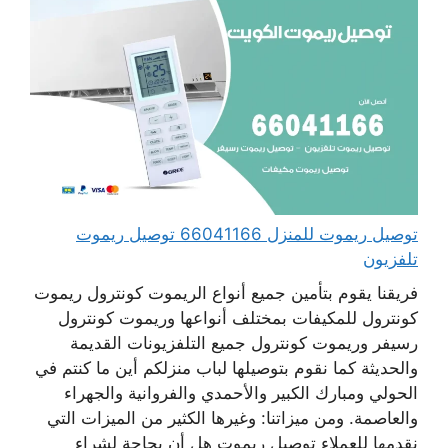
توصيل ريموت للمنزل 66041166 توصيل ريموت
تلفزيون
فريقنا يقوم بتأمين جميع أنواع الريموت كونترول ريموت
كونترول للمكيفات بمختلف أنواعها وريموت كونترول
رسيفر وريموت كونترول جميع التلفزيونات القديمة
والحديثة كما نقوم بتوصيلها لباب منزلكم أين ما كنتم في
الحولي ومبارك الكبير والأحمدي والفروانية والجهراء
والعاصمة. ومن ميزاتنا: وغيرها الكثير من الميزات التي
نقدمها للعملاء توصيل ريموت هل أن بحاجة لشراء