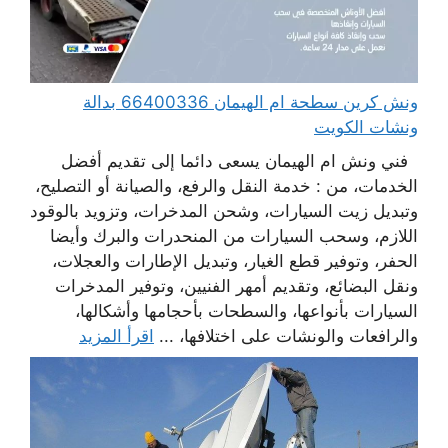
ونش كرين سطحة ام الهيمان 66400336 بدالة
ونشات الكويت
فني ونش ام الهيمان يسعى دائما إلى تقديم أفضل
الخدمات، من : خدمة النقل والرفع، والصيانة أو التصليح،
وتبديل زيت السيارات، وشحن المدخرات، وتزويد بالوقود
اللازم، وسحب السيارات من المنحدرات والبرك وأيضا
الحفر، وتوفير قطع الغيار، وتبديل الإطارات والعجلات،
ونقل البضائع، وتقديم أمهر الفنيين، وتوفير المدخرات
السيارات بأنواعها، والسطحات بأحجامها وأشكالها،
والرافعات والونشات على اختلافها، ...
اقرأ المزيد