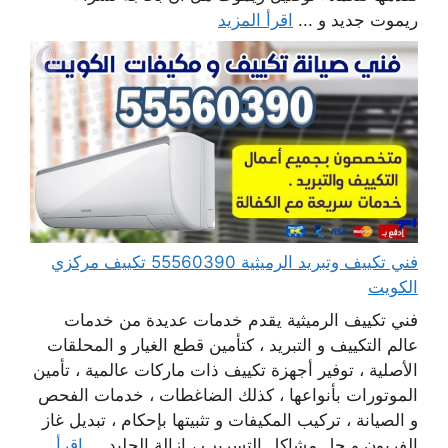
ريموت جديد و ...
اقرأ المزيد
فني تكييف وتبريد الرميثية 55560390 تكييف مركزي
الكويت
فني تكييف الرميثية يقدم خدمات عديدة من خدمات
عالم التكييف و التبريد ، كتأمين قطع الغيار و المحلقات
الأصلية ، توفير أجهزة تكييف ذات ماركات عالمية ، تأمين
الموتورات بأنواعها ، كذلك الضاغطات ، خدمات الفحص
و الصيانة ، تركيب المكيفات و تثبيتها بإحكام ، تبديل غاز
الفريون و حل مشاكل التسريب ، إزالة الجليد ...
اقرأ