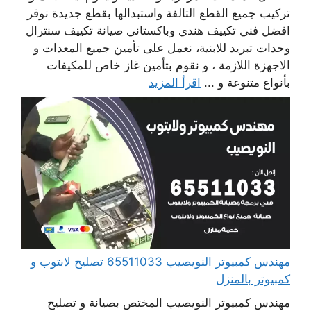
تركيب جميع القطع التالفة واستبدالها بقطع جديدة نوفر
افضل فني تكييف هندي وباكستاني صيانة تكييف سنترال
وحدات تبريد للابنية، نعمل على تأمين جميع المعدات و
الاجهزة اللازمة ، و نقوم بتأمين غاز خاص للمكيفات
بأنواع متنوعة و ...
اقرأ المزيد
مهندس كمبيوتر النويصيب 65511033 تصليح لابتوب و
كمبيوتر بالمنزل
مهندس كمبيوتر النويصيب المختص بصيانة و تصليح