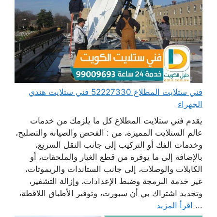
فني ستلايت المطلاع 52227330 فني ستلايت هندي
الجهراء
يقدم فني ستلايت المطلاع كل ما يلزمك من خدمات
عالم الستلايت المميزة، من : الفحص والصيانة والتصليح،
وخدمات الفك أو التركيب إلى جانب النقل السريع،
بالإضافة إلى ما يوفره من قطع الغيار والملحقات، أو
الكابلات والوصلات، إلى جانب الستاندات والريموتات،
غير خدمة البرمجة وضبط الإعدادات، وإزالة التشفير،
وتجديد اشتراك بي أن سبورت، وتوفير الأطباق اللاقطة،
...
اقرأ المزيد