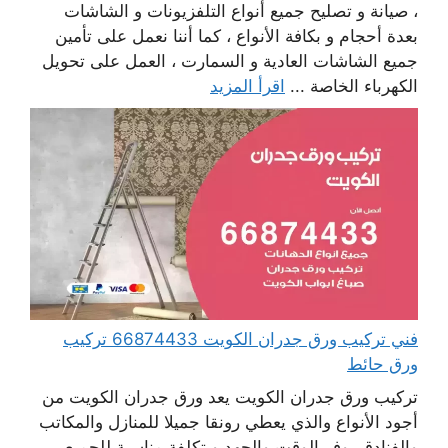
، صيانة و تصليح جميع أنواع التلفزيونات و الشاشات
بعدة أحجام و بكافة الأنواع ، كما أننا نعمل على تأمين
جميع الشاشات العادية و السمارت ، العمل على تحويل
الكهرباء الخاصة ...
اقرأ المزيد
فني تركيب ورق جدران الكويت 66874433 تركيب
ورق حائط
تركيب ورق جدران الكويت يعد ورق جدران الكويت من
أجود الأنواع والذي يعطي رونقا جميلا للمنازل والمكاتب
والفنادق يوفر الوقت والجهد وبتكلفة مناسبة للجميع ،