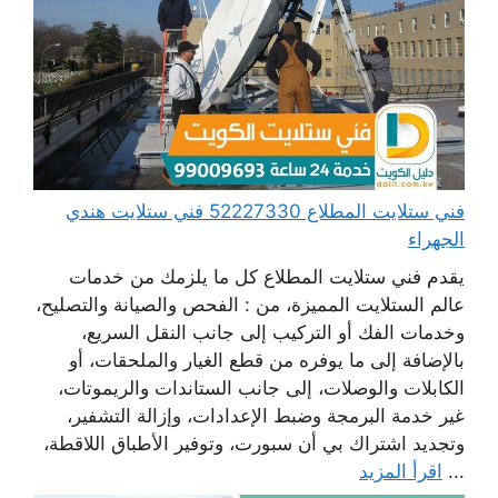
فني ستلايت المطلاع 52227330 فني ستلايت هندي
الجهراء
يقدم فني ستلايت المطلاع كل ما يلزمك من خدمات
عالم الستلايت المميزة، من : الفحص والصيانة والتصليح،
وخدمات الفك أو التركيب إلى جانب النقل السريع،
بالإضافة إلى ما يوفره من قطع الغيار والملحقات، أو
الكابلات والوصلات، إلى جانب الستاندات والريموتات،
غير خدمة البرمجة وضبط الإعدادات، وإزالة التشفير،
وتجديد اشتراك بي أن سبورت، وتوفير الأطباق اللاقطة،
...
اقرأ المزيد