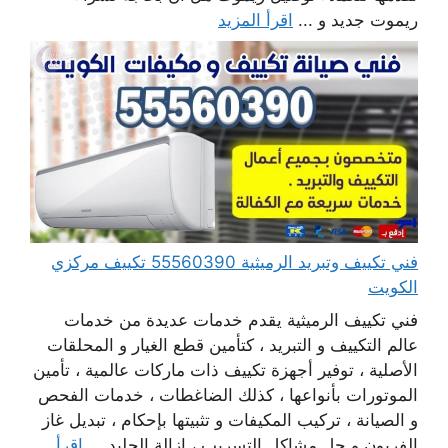
ريموت جديد و ...
اقرأ المزيد
فني تكييف وتبريد الرميثية 55560390 تكييف مركزي
الكويت
فني تكييف الرميثية يقدم خدمات عديدة من خدمات
عالم التكييف و التبريد ، كتأمين قطع الغيار و المحلقات
الأصلية ، توفير أجهزة تكييف ذات ماركات عالمية ، تأمين
الموتورات بأنواعها ، كذلك الضاغطات ، خدمات الفحص
و الصيانة ، تركيب المكيفات و تثبيتها بإحكام ، تبديل غاز
الفريون و حل مشاكل التسريب ، إزالة الجليد ...
اقرأ