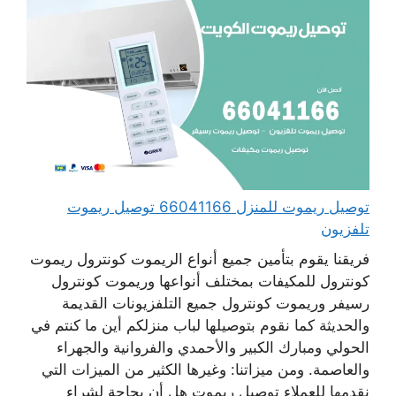
توصيل ريموت للمنزل 66041166 توصيل ريموت
تلفزيون
فريقنا يقوم بتأمين جميع أنواع الريموت كونترول ريموت
كونترول للمكيفات بمختلف أنواعها وريموت كونترول
رسيفر وريموت كونترول جميع التلفزيونات القديمة
والحديثة كما نقوم بتوصيلها لباب منزلكم أين ما كنتم في
الحولي ومبارك الكبير والأحمدي والفروانية والجهراء
والعاصمة. ومن ميزاتنا: وغيرها الكثير من الميزات التي
نقدمها للعملاء توصيل ريموت هل أن بحاجة لشراء