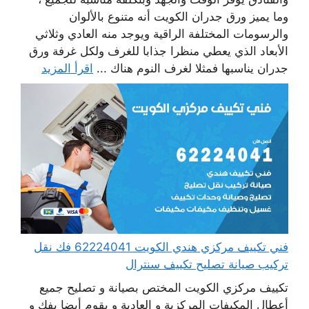
وما يميز ورق جدران الكويت أنه متنوع بالألوان
والرسومات المختلفة الراقية ويوجد منه العادي وثلاثي
الأبعاد الذي يعطي منظرا جذابا للغرف ولكل غرفة ورق
جدران يناسبها فمثلا لغرف النوم هناك ...
اقرأ المزيد
فني تكييف مركزي هندي الكويت 62224041 فك نقل
تركيب صيانة تصليح تكييف سنترال
تكييف مركزي الكويت المختص بصيانة و تصليح جميع
أعطال المكيفات المركزية و العادية و يقوم أيضا بفك و