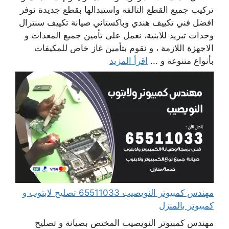
تركيب جميع القطع التالفة واستبدالها بقطع جديدة نوفر
افضل فني تكييف هندي وباكستاني صيانة تكييف سنترال
وحدات تبريد للابنية، نعمل على تأمين جميع المعدات و
الاجهزة اللازمة ، و نقوم بتأمين غاز خاص للمكيفات
بأنواع متنوعة و ...
اقرأ المزيد
مهندس كمبيوتر النويصيب 65511033 تصليح لابتوب و
كمبيوتر بالمنزل
مهندس كمبيوتر النويصيب المختص بصيانة و تصليح