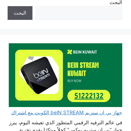
البحث
البحث
جهاز بي ان ستريم beIN STREAM الكويت مع اشتراك
في عالم الترفيه الرقمي المتطور الذي تعيشه اليوم، يبرز
جهاز “بي إن ستريم بوكس” كحلاً مبتكرًا يقدم تجربة