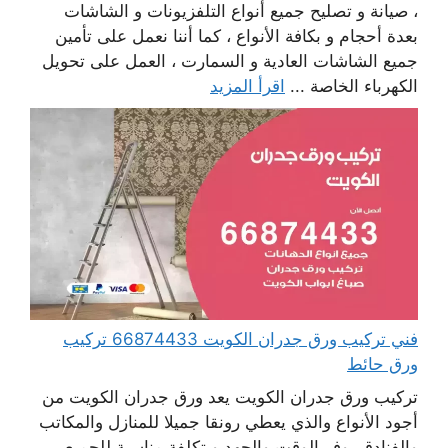
، صيانة و تصليح جميع أنواع التلفزيونات و الشاشات
بعدة أحجام و بكافة الأنواع ، كما أننا نعمل على تأمين
جميع الشاشات العادية و السمارت ، العمل على تحويل
الكهرباء الخاصة ...
اقرأ المزيد
فني تركيب ورق جدران الكويت 66874433 تركيب
ورق حائط
تركيب ورق جدران الكويت يعد ورق جدران الكويت من
أجود الأنواع والذي يعطي رونقا جميلا للمنازل والمكاتب
والفنادق يوفر الوقت والجهد وبتكلفة مناسبة للجميع ،