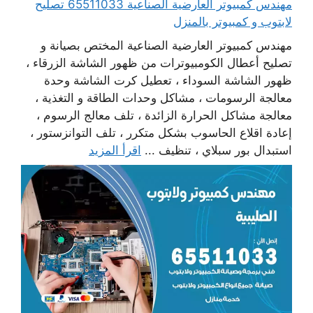
مهندس كمبيوتر العارضية الصناعية 65511033 تصليح
لابتوب و كمبيوتر بالمنزل
مهندس كمبيوتر العارضية الصناعية المختص بصيانة و
تصليح أعطال الكومبيوترات من ظهور الشاشة الزرقاء ،
ظهور الشاشة السوداء ، تعطيل كرت الشاشة وحدة
معالجة الرسومات ، مشاكل وحدات الطاقة و التغذية ،
معالجة مشاكل الحرارة الزائدة ، تلف معالج الرسوم ،
إعادة اقلاع الحاسوب بشكل متكرر ، تلف التوانزستور ،
استبدال بور سبلاي ، تنظيف ...
اقرأ المزيد