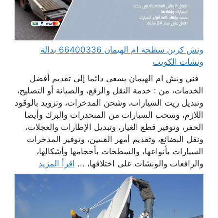
ونش كرين سطحة ام الهيمان 66400336 بدالة
ونشات الكويت
فني ونش ام الهيمان يسعى دائما إلى تقديم أفضل
الخدمات، من : خدمة النقل والرفع، والصيانة أو التصليح،
وتبديل زيت السيارات، وشحن المدخرات، وتزويد بالوقود
اللازم، وسحب السيارات من المنحدرات والبرك وأيضا
الحفر، وتوفير قطع الغيار، وتبديل الإطارات والعجلات،
ونقل البضائع، وتقديم أمهر الفنيين، وتوفير المدخرات
السيارات بأنواعها، والسطحات بأحجامها وأشكالها،
والرافعات والونشات على اختلافها، ...
اقرأ المزيد